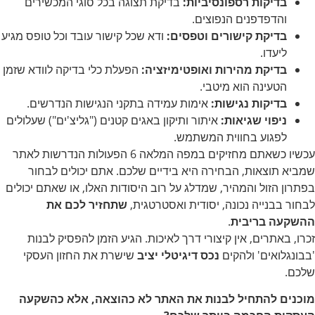
בדיקות רספונסיביות:
בדיקת תצוגה בכל סוגי המכשירים
והדפדפנים הנפוצים.
בדיקת קישורים וטפסים:
ודא שכל קישור עובד וכל טופס מגיע
ליעדו.
בדיקת מהירות ואופטימיזציה:
הפעלת כלי בדיקה לוודא שזמן
הטעינה הוא מיטבי.
בדיקות נגישות:
אימות עמידה בתקני הנגישות הנדרשים.
ניפוי שגיאות:
איתור ותיקון באגים קטנים ("גליצ'ים") שעלולים
לפגוע בחווית המשתמש.
עכשיו כשאתם מחזיקים במפה המלאה 6 הפעולות הנדרשות לאתר
שמביא תוצאות, הבחירה היא בידיים שלכם. אתם יכולים לבחור
בפתרון הזול והמהיר, שמדלג על רוב היסודות האלו, או שאתם יכולים
לבחור בבנייה נכונה, יסודית ואסטרטגית,
שתחזיר לכם את
ההשקעה בריבית
.
זכרו, באתרים, אין קיצורי דרך לאיכות. הגיע הזמן להפסיק לבנות
'בבונגלואים' ולהקים
נכס דיגיטלי יציב
שישרת את החזון העסקי
שלכם.
מוכנים להתחיל לבנות את האתר לא כהוצאה, אלא כהשקעה