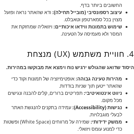
החשובים ביותר בדף.
עיצוב רספונסיבי (מובייל תחילה):
ודא שהאתר נראה ופועל
מצוין בכל סמארטפון וטאבלט.
שימוש בתמונות ווידאו איכותיים:
ויזואליה שמחזקת את
המסר ולא מעמיסה על הטעינה.
4. חוויית משתמש (UX) מנצחת
היסוד שדואג שהגולש ירגיש נוח וימצא את מבוקשו במהירות.
מהירות טעינה גבוהה:
אופטימיזציה של תמונות וקוד כדי
שהאתר ייטען תוך שניות בודדות.
ניווט אינטואיטיבי:
תפריטים ברורים, קלים להבנה ונגישים
מכל מקום.
נגישות (Accessibility):
עמידה בתקנים להנגשת האתר
לבעלי מוגבלויות.
ממשק ידידותי:
שמירה על מרווחים (White Space) ופשטות
כדי למנוע עומס ויזואלי.