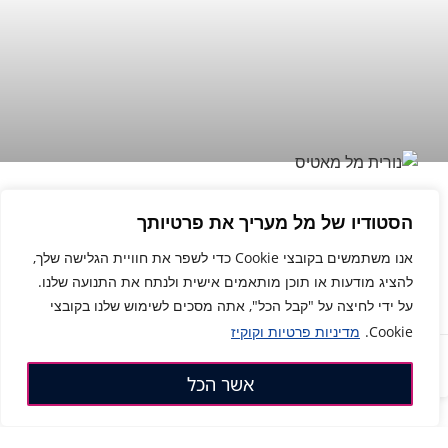
הַזֹּרְעִים בְּחָכְמָה, בְּרִנָּה יִקְצֹרוּ-ככה בונים עסק
הסטודיו של מל מעריך את פרטיותך
מצליח
אנו משתמשים בקובצי Cookie כדי לשפר את חוויית הגלישה שלך,
להציג מודעות או תוכן מותאמים אישית ולנתח את התנועה שלנו.
לכתבה המלאה »
על ידי לחיצה על "קבל הכל", אתה מסכים לשימוש שלנו בקובצי
דברו איתי בוואטסאפ! 👋
Cookie.
מדיניות פרטיות וקוקיז
20 במאי 2026
אשר הכל