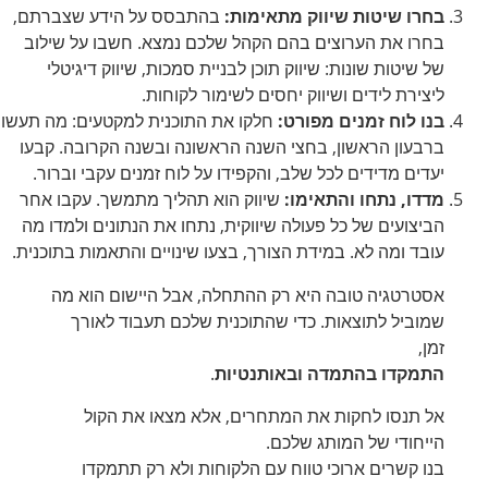
בחרו שיטות שיווק מתאימות:
בהתבסס על הידע שצברתם,
בחרו את הערוצים בהם הקהל שלכם נמצא. חשבו על שילוב
של שיטות שונות: שיווק תוכן לבניית סמכות, שיווק דיגיטלי
ליצירת לידים ושיווק יחסים לשימור לקוחות.
בנו לוח זמנים מפורט:
חלקו את התוכנית למקטעים: מה תעשו
ברבעון הראשון, בחצי השנה הראשונה ובשנה הקרובה. קבעו
יעדים מדידים לכל שלב, והקפידו על לוח זמנים עקבי וברור.
מדדו, נתחו והתאימו:
שיווק הוא תהליך מתמשך. עקבו אחר
הביצועים של כל פעולה שיווקית, נתחו את הנתונים ולמדו מה
עובד ומה לא. במידת הצורך, בצעו שינויים והתאמות בתוכנית.
אסטרטגיה טובה היא רק ההתחלה, אבל היישום הוא מה
שמוביל לתוצאות. כדי שהתוכנית שלכם תעבוד לאורך
זמן,
התמקדו בהתמדה ובאותנטיות
.
אל תנסו לחקות את המתחרים, אלא מצאו את הקול
הייחודי של המותג שלכם.
בנו קשרים ארוכי טווח עם הלקוחות ולא רק תתמקדו