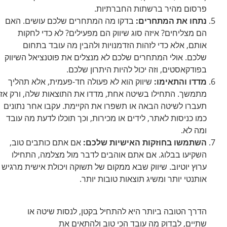
פרסום מהיר ברשתות החברתיות.
נתחו את המתחרים:
בדקו מה המתחרים שלכם עושים. האם
הם מצליחים? איזה סוג שיווק הם מפעילים? לא כדי לחקות
אותם, אלא כדי לזהות הזדמנויות ולהבין מה עובד בתחום
שלכם. אולי המתחרים שלכם לא מנצלים את פוטנציאל השיווק
בפודקאסטים, וזה יכול להיות היתרון שלכם.
מדדו והתאימו:
שיווק הוא לא פעולה חד-פעמית, אלא תהליך
מתמשך. התחילו בשיטה אחת, מדדו את התוצאות שלה, ורק אז
תעברו לשיטה הבאה או תשפרו את הקיימת. עקבו אחר נתונים
כמו כניסות לאתר, לידים או מכירות, וכך תוכלו לדעת מה עובד
ומה לא.
השתמשו בחוזקות האישיות שלכם:
אם אתם כותבים טוב,
השקיעו בבלוג. אם אתם אוהבים לדבר מול מצלמה, התחילו
ערוץ יוטיוב. שיווק שבא ממקום של תשוקה ויכולת אישית מרגיש
אותנטי יותר ומשיג תוצאות טובות יותר.
הדרך הטובה ביותר היא להתחיל בקטן, לנסות שיטה או
שתיים, לבדוק מה עובד הכי טוב ולהתאים את