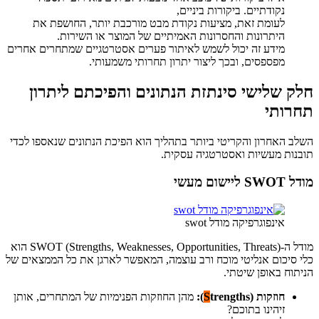
נקודתיים. ביקורות ביניים,
לעומת זאת, מציעות נקודת מבט מורכבת יותר, החושפת את
היתרונות והחסרונות האמיתיים של המוצר או השירות.
מידע זה יכול לשמש לאיתור פערים אסטרטגיים שמתחרים אחרים
מפספסים, ובכך ליצור יתרון תחרותי משמעותי.
חלק שלישי סינתזת הנתונים והפיכתם ליתרון
תחרותי
השלב האחרון והקריטי ביותר בתהליך הוא הפיכת הנתונים שנאספו לכדי
תובנות מעשיות ואסטרטגיה עסקית.
מודל SWOT ליישום מעשי
אינפוגרפיקה מודל swot
מודל ה-SWOT (Strengths, Weaknesses, Opportunities, Threats) הוא
כלי סיכום אנליטי מוכח ורב עוצמה, המאפשר לארגן את כל הממצאים של
הניתוח באופן שיטתי.
חוזקות (
trengths):
S
מהן החוזקות הפנימיות של המתחרים, אותן
זיהינו בתוכם?