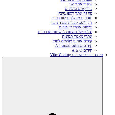
שיפור אתר ישן
פרויקטים מובילים
מה זה אתר רספונסיבי?
תוספים מומלצים לוורדפרס
צ'ק ליסט לבניית עמוד מוצר
נגישות אתרי אינטרנט
גדלים של תמונות לרשתות חברתיות
אתרי מאגרי תמונות
קידום אורגני מותאם לגוגל
קידום מותאם למנועי AI
קידום A.E.O
פיתוח ובניית אתרים Vibe Coding