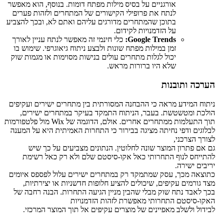
אורגניים על בסיס מילות מפתח דומות. בנוסף, הוא מאפשר
לנתח את פרופילי הקישורים של המתחרים ולזהות פערים
בתוכן שהמתחרים מדורגים עליהם ואתם לא, ובכך להצביע
על הזדמנויות לקידום.
Google Trends:
כלי חינמי זה מאפשר לנתח עניין לאורך
זמן במילות מפתח שונות ולבצע ניתוח גיאוגרפי. שימוש בו
יכול לגלות מתחרים עולים בנישות מסוימות או מגמות שוק
שלא היו ברורות מראש.
הערכה ותובנות
ניתוח המידע מראה כי ההבחנה המסורתית בין מתחרים ישירים ועקיפים
הולכת ומטשטשת. בעבר, הניתוח התמקד בעיקר במתחרים ישירים,
תוך התעלמות ממתחרים אחרים. אולם, הדוגמה של Wix מול פלטפורמות
לבלוגים ודפי נחיתה מציגה בבירור כי התחרות האמיתית היא על המענה
לצורך הצרכני,
גם אם פתרון המוצר שונה לחלוטין. הנתונים מצביעים על כך שיש
להתייחס לנוף התחרותי כאל אקו-סיסטם שלם ולא רק כאל רשימת
יריבים ישירה.
כתוצאה מכך, עסק שמתמקד רק במתחרים ישירים עלול לפספס איומים
מצד גורמים עקיפים, שיכולים להציע חלופות חדשניות או יצירתיות,
בכך לאבד נתח שוק מבלי שהבין מניין הגיעה התחרות. הבנה רחבה של
האקו-סיסטם התחרותי מאפשרת לזהות הזדמנויות
לבידול ולשלב מאפיינים של מוצרים עקיפים אל תוך המוצר המרכזי.