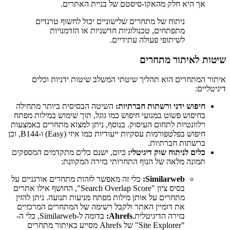
אך היא חלק מהאקו-סיסטם של בניית האתרים.
ניתוח של מתחרים שלישוניים יכול לחשוף טרנדים
מתפתחים, טכנולוגיות חדשניות או הזדמנויות
לשיתופי פעולה עתידיים.
שיטות לאיתור מתחרים
איתור המתחרים הוא תהליך שיטתי המשלב שיטות ידניות וכלים
דיגיטליים:
חיפוש ידני ורשתות חברתיות:
השיטה הבסיסית ביותר מתחילה
בחיפוש פשוט במנועי חיפוש כמו גוגל, תוך שימוש במילות מפתח
רלוונטיות לתחום העיסוק. בנוסף, ניתן למצוא מתחרים באמצעות
חיפוש בפלטפורמות עסקיות ייעודיות כמו איזי (Easy) ו-B144, וכן
ברשתות חברתיות.
כלים לניתוח שוק דיגיטלי:
כיום, ישנם כלים מתקדמים המספקים
תמונה מלאה של הנוף התחרותי בזירה המקוונת:
Similarweb:
כלי זה מאפשר לזהות מתחרים אורגניים על
בסיס ציון "Search Overlap Score", החושף אילו אתרים
מתחרים על אותן מילות מפתח מניעות תנועה. ניתן להזין
את דומיין האתר ולקבל רשימה של המתחרים המרכזיים
בזירה הדיגיטלית.
Ahrefs:
בדומה ל-Similarweb, כלי ה-
"Site Explorer" של Ahrefs מסייע באיתור מתחרים