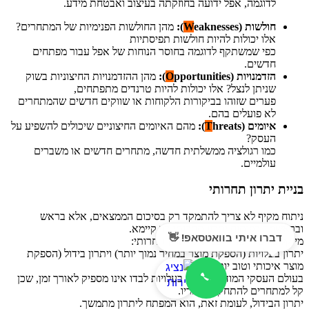
לדוגמה, אפל ידועה בחוזקתה בעיצוב ואבטחת מידע.
חולשות (
eaknesses):
W
מהן החולשות הפנימיות של המתחרים?
אלו יכולות להיות חולשות תפיסתיות
כפי שמשתקף לדוגמה בחוסר הנוחות של אפל עבור מפתחים
חדשים.
הזדמנויות (
pportunities):
O
מהן ההזדמנויות החיצוניות בשוק
שניתן לנצל? אלו יכולות להיות טרנדים מתפתחים,
פערים שזוהו בביקורות הלקוחות או שווקים חדשים שהמתחרים
לא פועלים בהם.
איומים (
hreats):
T
מהם האיומים החיצוניים שיכולים להשפיע על
העסק?
כמו רגולציה ממשלתית חדשה, מתחרים חדשים או משברים
עולמיים.
בניית יתרון תחרותי
ניתוח מקיף לא צריך להתמקד רק בסיכום הממצאים, אלא בראש
ובראשונה בפיתוח יתרון תחרותי בר קיימא.
דברו איתי בוואטסאפ! 👋
מייקל פורטר הגדיר שני סוגי יתרון תחרותי:
יתרון בעלויות (הספקת מוצר במחיר נמוך יותר) ויתרון בידול (הספקת
מוצר איכותי וטוב יותר).
בעולם העסקי המודרני, יתרון בעלויות לבדו אינו מספיק לאורך זמן, שכן
קל למתחרים להתחקות אחריו.
יתרון הבידול, לעומת זאת, הוא המפתח ליתרון מתמשך.