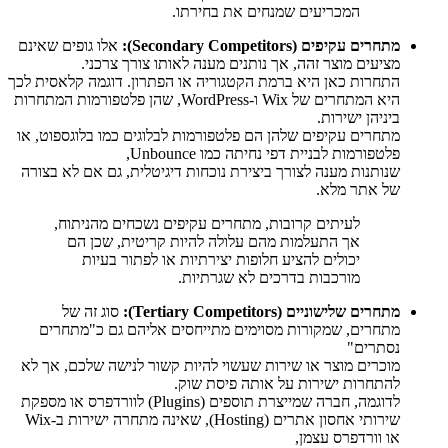
המכריעים שמנחים את בחירתו.
מתחרים עקיפים (Secondary Competitors):
אלו גופים שאינם
מציעים מוצר זהה, אך נותנים מענה לאותו צורך צרכני.
התחרות כאן היא ברמת הקטגוריה או הפתרון. דוגמה קלאסית לכך
היא המתחרים של Wix ו-WordPress, שהן פלטפורמות המתחרות
ביניהן ישירות.
מתחרים עקיפים שלהן הם פלטפורמות לבלוגים כמו בלוגספוט, או
פלטפורמות לבניית דפי נחיתה כמו Unbounce,
שנותנות מענה לצורך ביצירת נוכחות דיגיטלית, גם אם לא בצורה
של אתר מלא.
לעיתים קרובות, מתחרים עקיפים נשכחים מהניתוח,
אך התעלמות מהם עלולה להיות קריטית, שכן הם
יכולים להציע חלופות יצירתיות או לפתור בעיות
מורכבות בדרכים לא שגרתיות.
מתחרים שלישוניים (Tertiary Competitors):
סוג זה של
מתחרים, שמקורות מסוימים מתייחסים אליהם גם כ"מתחרים
נסתרים"
מוכרים מוצר או שירות שעשוי להיות קשור לנישה שלכם, אך לא
להתחרות ישירות על אותה פיסת שוק.
לדוגמה, חברה שמייצרת תוספים (Plugins) לוורדפרס או מספקת
שירותי אחסון אתרים (Hosting), שאינה מתחרה ישירות ב-Wix
או וורדפרס עצמן,