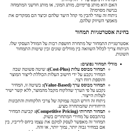
האם הוא מותג פרימיום, מותג המוני, או מותג חדשני המתמחה
בנישה מסוימת?
ניתוח זה עוזר להבין מי קהל היעד שלהם וכיצד הם ממקדים את
מאמצי השיווק שלהם.
בחינת אסטרטגיות תמחור
אסטרטגיית התמחור של מתחרה חושפת רבות על המודל העסקי שלו.
הניתוח צריך לכלול השוואה בין מודלים שונים ובין שיטות התמחור
השונות.
מודלי תמחור נפוצים:
תמחור מבוסס עלות (Cost-Plus):
שיטה פשוטה שבה
המחיר נקבע על ידי חישוב העלות הכוללת לייצור המוצר
והוספת רווח רצוי.
תמחור מבוסס ערך (Value-Based):
בשיטה זו, המחיר
נקבע על פי הערך שהלקוח מקבל מהמוצר, ללא קשר ישיר
לעלות הייצור.
ניתוח זה דורש הבנה עמוקה של צרכי הלקוחות והתכונות
הייחודיות שהמתחרה מציע.
תמחור תחרותי (Competitive Pricing):
קביעת המחיר
בהתבסס על מחירי המתחרים בשוק.
תמחור זה מאפשר לעסק למקם את עצמו ביחס ליריביו, בין
אם במחיר גבוה יותר, נמוך יותר, או זהה.