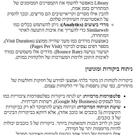
Library מאפשר לחשוף את הקמפיינים הממומנים של
המתחרים בזמן אמת,
להבין אילו מסרים וקריאייטיבים הם מריצים, ובכך להסיק
על האסטרטגיה השיווקית שלהם.
מדדי ביצועים (Analytics):
ניתן להשתמש בכלים כמו
Similarweb כדי להעריך את איכות התנועה לאתר
המתחרה,
באמצעות מדדים כמו משך שהייה ממוצע (Visit Duration),
מספר דפים נצפים לביקור (Pages Per Visit)
ושיעור נטישה (Bounce Rate). מדדים אלו משמשים כמדד
לאיכות התוכן ולרמת המעורבות של הלקוחות במותג.
ניתוח ביקורות ומוניטין
ביקורות לקוחות הן מקור בלתי-אמצעי למידע על חוזקות וחולשות של
מתחרים, כפי שהן נתפסות על ידי הלקוחות עצמם.
פלטפורמות מרכזיות:
יש לנתח ביקורות בפלטפורמות ציבוריות כמו
גוגל לעסקים (Google My Business), רשתות חברתיות.
שיטת הניתוח המרובדת:
הניתוח מציע להתמקד לא רק בביקורות
הקיצוניות (5 כוכבים או כוכב אחד), אלא דווקא בביקורות הביניים
של 3 כוכבים,
שכן הן לרוב הכנות והמאוזנות ביותר. ביקורות של 5 כוכבים יכולות
להיות מרוממות יתר על המידה,
אילו ביקורות של כוכב אחד נובעות לעיתים מאירועי תסכול