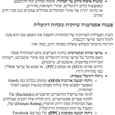
שיטות איסוף מידע על תמחור:
איסוף המידע יכול להתבצע
באמצעות כלים דיגיטליים, אתרי השוואות מחירים,
או בחינה ידנית של אתרי המתחרים ומודלים עסקיים כגון מנויי חיוב
שונים.
פענוח אסטרטגיה שיווקית ונוכחות דיגיטלית
הבנת הפעילות השיווקית של המתחרה חושפת את האופן שבו הוא פונה
לקהל היעד ומייצר הכנסות.
הניתוח מתמקד בשלוש שאלות מפתח: היכן, כמה ואיך.
ערוצי שיווק וטקטיקות:
בחינת הערוצים בהם המתחרה פועל:
האם מדובר על ערוצי שיווק דיגיטליים כמו אתרי אינטרנט, רשתות
חברתיות (פייסבוק, אינסטגרם, טיקטוק),
קידום אורגני (SEO) או ממומן (PPC) , או שמא על ערוצי אופליין
כמו טלוויזיה ורדיו.
ניתוח דיגיטלי מעמיק:
ניתוח תנועה אורגנית (SEO):
שימוש בכלים כמו Ahrefs
מאפשר למצוא אילו מילות מפתח מניעות תנועה לאתר
המתחרה,
לנתח את פרופיל הקישורים החיצוניים (Backlinks) שלו
ולזהות פערים אסטרטגיים. ניתן לגלות אילו תכנים מצליחים
אצל המתחרה ומהו דירוג הדומיין (Domain Rating) שלו,
המעיד על חוזק הנוכחות הדיגיטלית.
ניתוח תנועה ממומנת (PPC):
כלי כמו Facebook Ad