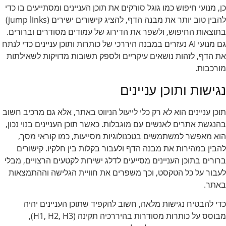
כן, מנועי חיפוש כמו גוגל סורקים את תוכן העניינים ומסתייעים בו כדי
להבין טוב יותר את מבנה הדף, להציג קישורים ישירים (jump links)
בתוצאות החיפוש, ולשפר את הדירוג של עמודים מסודרים וברורים.
גם מנועי AI נעזרים במבנה היררכי של כותרות ותוכן עניינים כדי לנתח
את הדף, לזהות נושאים עיקריים ולספק תשובות מדויקות לשאילתות
מורכבות.
נגישות ותוכן עניינים
תוכן עניינים הוא לא רק כלי לייעול הניווט באתר, אלא גם מרכיב חשוב
בהנגשת אתרים לאנשים עם מוגבלות. כאשר תוכן העניינים בנוי נכון,
הוא מאפשר למשתמשים בטכנולוגיות מסייעות, כמו קוראי מסך,
להבין במהירות את מבנה הדף ולעבור בקלות בין חלקיו. קישורים
ברורים בתוכן העניינים מסייעים לדלג ישירות לקטעים הרצויים, מבלי
לעבור על כל הטקסט, וכך משפרים את חוויית הגלישה וההתמצאות
באתר.
כדי להבטיח נגישות מלאה, חשוב להקפיד שתוכן העניינים יהיה
מבוסס על כותרות מסודרות בהיררכיה תקינה (H1, H2, H3),