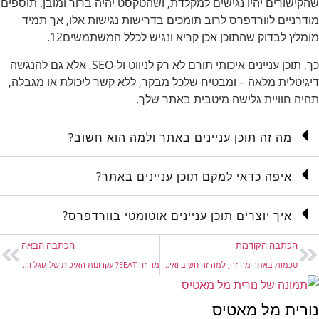
שהקישורים יהיו נגישים למקלדת, ושהטקסט יהיה ברור ומובן. תוספים
מודרניים לוורדפרס לרוב תומכים בדרישות נגישות אלו, אך תמיד
מומלץ לבדוק שהתוכן אכן קריא ונגיש לכלל המשתמשים
2
1
.
כך, תוכן עניינים איכותי תורם לא רק לניווט ול-SEO, אלא גם להנגשה
דיגיטלית מלאה – ומבטיח שלכל מבקר, ללא קשר ליכולת או מגבלה,
תהיה חוויית גלישה מיטבית באתר שלך.
מה זה תוכן עניינים באתר ולמה הוא חשוב?
איפה כדאי למקם תוכן עניינים באתר?
איך יוצרים תוכן עניינים אוטומטי בוורדפרס?
הכתבה הקודמת
הכתבה הבאה
סכמות באתר מה זה, למה זה חשוב ואיך מיישמים בוורדפרס?
מה זה EEAT? עקרונות האיכות של גוגל ומנועי חיפוש AI
נורית מל מאטיס