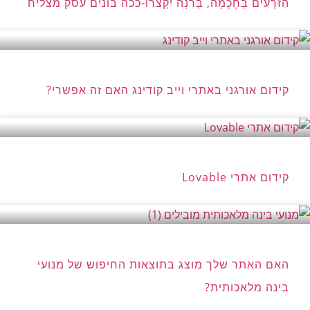
הַזֹּרְעִים בְּחָכְמָה, בְּרִנָּה יִקְצֹרוּ-ככה בונים עסק מצליח
קידום אורגני באתרי וייב קודינג האם זה אפשרי?
קידום אתרי Lovable
האם האתר שלך מוצג בתוצאות החיפוש של מנועי
בינה מלאכותית?