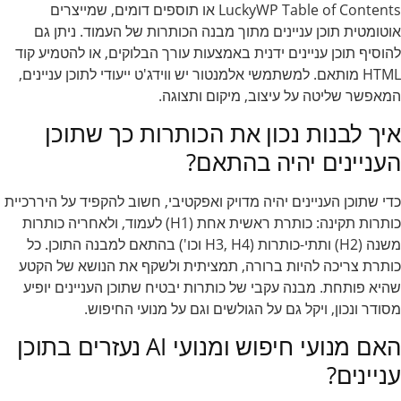
LuckyWP Table of Contents או תוספים דומים, שמייצרים
אוטומטית תוכן עניינים מתוך מבנה הכותרות של העמוד. ניתן גם
להוסיף תוכן עניינים ידנית באמצעות עורך הבלוקים, או להטמיע קוד
HTML מותאם. למשתמשי אלמנטור יש ווידג'ט ייעודי לתוכן עניינים,
המאפשר שליטה על עיצוב, מיקום ותצוגה.
איך לבנות נכון את הכותרות כך שתוכן
העניינים יהיה בהתאם?
כדי שתוכן העניינים יהיה מדויק ואפקטיבי, חשוב להקפיד על היררכיית
כותרות תקינה: כותרת ראשית אחת (H1) לעמוד, ולאחריה כותרות
משנה (H2) ותתי-כותרות (H3, H4 וכו') בהתאם למבנה התוכן. כל
כותרת צריכה להיות ברורה, תמציתית ולשקף את הנושא של הקטע
שהיא פותחת. מבנה עקבי של כותרות יבטיח שתוכן העניינים יופיע
מסודר ונכון, ויקל גם על הגולשים וגם על מנועי החיפוש.
האם מנועי חיפוש ומנועי AI נעזרים בתוכן
עניינים?