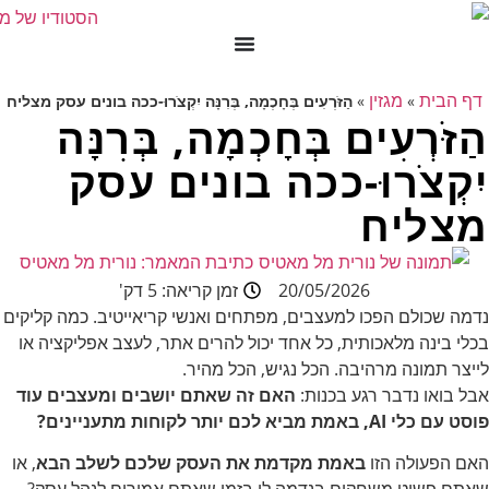
דף הבית
מגזין
»
»
הַזֹּרְעִים בְּחָכְמָה, בְּרִנָּה יִקְצֹרוּ-ככה בונים עסק מצליח
הַזֹּרְעִים בְּחָכְמָה, בְּרִנָּה
יִקְצֹרוּ-ככה בונים עסק
מצליח
כתיבת המאמר:
נורית מל מאטיס
20/05/2026
זמן קריאה: 5 דק'
נדמה שכולם הפכו למעצבים, מפתחים ואנשי קריאייטיב. כמה קליקים
בכלי בינה מלאכותית, כל אחד יכול להרים אתר, לעצב אפליקציה או
לייצר תמונה מרהיבה. הכל נגיש, הכל מהיר.
אבל בואו נדבר רגע בכנות:
האם זה שאתם יושבים ומעצבים עוד
פוסט עם כלי AI, באמת מביא לכם יותר לקוחות מתעניינים?
האם הפעולה הזו
באמת מקדמת את העסק שלכם לשלב הבא
, או