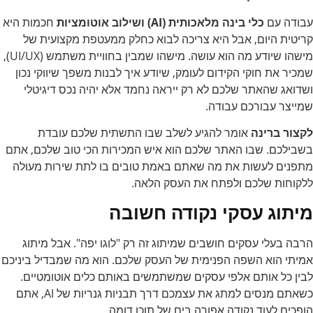
עבודה עם
כלי בינה מלאכותית (AI) ושילוב אוטומציות
חכמות היא
קריטית היום, אבל היא צריכה לבוא כחלק ממעטפת מקצועית של
מישהו שיודע מה הוא עושה. מישהו שמבין בחוויית משתמש (UI/UX),
שמכיר את חוקי הקידום לעומק, שיודע איך לבנות משפך שיווקי נכון
ושדואג שהאתר שלכם לא רק ייראה נחמד אלא יהיה נכס דיגיטלי
שמייצר עבורכם עבודה.
לקצור ברינה
אומר להגיע לשלב שבו התשתית שלכם עובדת
בשבילכם. שבו האתר שלכם הוא איש המכירות הכי טוב שלכם, אתם
מתפנים לעשות את מה שאתם באמת טובים בו לתת שירות מעולה
ללקוחות שלכם ולפתח את העסק הלאה.
מיתוג עסקי
נקודה חשובה
הרבה בעלי עסקים חושבים שמיתוג זה רק "לוגו יפה". אבל מיתוג
אמיתי הוא השפה הפנימית של העסק שלכם. הוא מה שמבדיל ביניכם
לבין כל אותם אלפי עסקים שמשתמשים באותם כלים אוטומטיים.
כשאתם מנסים למתג את עצמכם דרך תבניות גנריות של AI, אתם
הופכים לעוד נקודה אפורה בים של תוכן דומה.