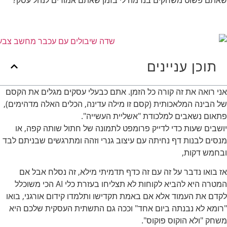
שאתם פשוט משחקים בנדמה לי בזמן שאתם אמורים לנהל עסק?
תוכן עניינים
אני רואה את זה קורה כל הזמן. אתם כבעלי עסקים מגלים את הקסם
של הבינה המלאכותית (קסם זו מילה עדינה, הכלים האלה מדהימים),
פתאום נשאבים למלכודת "אשליית העשייה".
יושבים שעות כדי לדייק פרומפט לתמונה של חתול שותה קפה, או
מנסים לבנות דף נחיתה עם עיצוב גנרי וזהה ומתרגשים שבניתם לבד
ובחמש דקות,
אז בואו נדבר על זה עם זה כדף תדמיתי מילא, זה נסלח אבל אם
המטרה היא להביא לקוחות לא תצליחו בעזרת כלי AI הכי משוכלל
לקדם את העמוד אלא אם באמת תקדישו ותלמדו קידום אורגני, בואו
"רומא לא נבנתה ביום אחד" וככה גם התשתית העסקית שלכם היא
משחק "ולא הוקוס פוקוס".