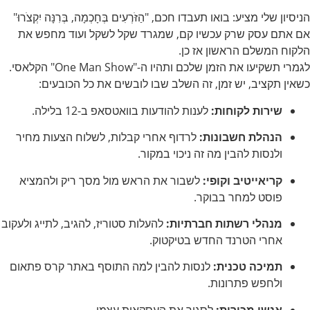
הניסיון שלי מציע: בואו תעבדו חכם, "הַזֹּרְעִים בְּחָכְמָה, בְּרִנָּה יִקְצֹרוּ"
אם אתם עסק שרק עכשיו קם, שמגרד שקל לשקל ועוד מחפש את
הלקוח המשלם הראשון אז כן.
לגמרי תשקיעו את הזמן שלכם ותהיו ה-"One Man Show" הקלאסי.
כשאין תקציב, יש זמן, זה השלב שבו לובשים את כל הכובעים:
שירות לקוחות:
לענות להודעות בוואטסאפ ב-12 בלילה.
הנהלת חשבונות:
לרדוף אחרי קבלות, לשלוח הצעות מחיר
ולנסות להבין מה זה ניכוי במקור.
קריאייטיב וקופי:
לשבור את הראש מול מסך ריק ולהמציא
פוסט למחר בבוקר.
מנהלי רשתות חברתיות:
להעלות סטוריז, להגיב, לתייג ולעקוב
אחרי הטרנד החדש בטיקטוק.
תמיכה טכנית:
לנסות להבין למה התוסף באתר קרס פתאום
ולחפש פתרונות.
אנשי מכירות:
לסגור את העסקאות עצמן.