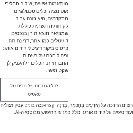
מותאמות אישית, שילוב תהליכי
אוטומציה וכלים טכנולוגיים
מתקדמים, היא בונה עבור
לקוחותיה תשתית כוללת
שמביאה תוצאות הן בנכסים
דיגיטלים כמו אתר, דף נחיתה,
כרטיס ביקור דיגיטלי קידום אורגני
וניהול חכם של רשתות
החברתיות, הכל כדי להעניק לך
שקט נפשי.
לכל הכתבות של נורית מל
מאטיס
רוצים הדרכה על הַזֹּרְעִים בְּחָכְמָה, בְּרִנָּה יִקְצֹרוּ-ככה בונים עסק מצליח
ועוד טיפים על קידום אורגני כולל במנועי החיפוש מבוססי ה-AI.