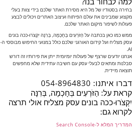
למה לבחור בנו?
בחירה בסטודיו של מל היא מסירת האתר שלכם בידי צוות בעלי
מקצוע שמבינים את עולם הפיתוח ועיצוב האתרים ויכולים לבצע
פעולות לשיפור מיקום האתר שלכם.
ממש כמו כאן בכתבה על הַזֹּרְעִים בְּחָכְמָה, בְּרִנָּה יִקְצֹרוּ-ככה בונים
עסק מצליח ועל קידום האורגני שלכם כולל במנועי החיפוש מבוססי ה-
AI.
אנחנו יודעים שרצף של פעולות יומיומית ייתן את פירותיו זה דורש
סבלנות ומתאים לבעלי עסק עם חשיבה עתידית שלא מחפשים
תוצאה מיידית.
דברו איתנו: 054-8964830
קראת על: הַזֹּרְעִים בְּחָכְמָה, בְּרִנָּה
יִקְצֹרוּ-ככה בונים עסק מצליח אולי תרצה
לקרוא גם:
המדריך המלא ל-Search Console