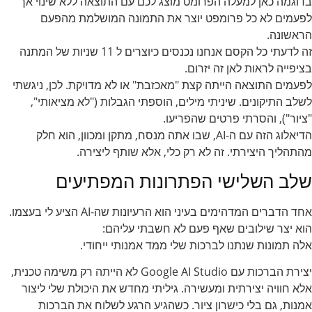
בדוגמה כאן למעלה הפרומט מוצג לכם עם התוצאה ללא שינוי אך
לפעמים לא כל פרומפט יוצר את התמונה המושלמת מהפעם
הראשונה.
זה לדעתי כל הקסם אנחנו נכנסים כיוצרים ל 11 שניות של המתנה
בציפייה לראות לאן זה יזרום.
לפעמים התוצאה הייתה קצת "מאכזבת" או לא מדויקת. לכן, ניגשתי
לשלב התיקונים. שיניתי מילים, הוספתי הגבלות ("לא מציאותי",
"ציור"), והסרתי פרטים שהפריעו.
הדיאלוג הזה עם ה-AI, שבו אתה מנסח, מתקן ומכוון, הוא חלק
מהתהליך היצירתי. זה לא רק כלי, אלא שותף ליצירה.
שלב השלישי הפתרונות המפתיעים
אחד הדברים המדהימים בעיני הוא הרעיונות שה-AI הציע לי בעצמו.
הוא יצר שילובים שאף פעם לא חשבתי עליהם:
אלה תמונות שנתנו לברכות שלי ממד אמנותי ייחודי.
יצירת הברכות עם Google AI Studio לא הייתה רק משימה טכנית,
אלא חוויה יצירתית ומעשירה. גיליתי מחדש את היכולת שלי ליצור
אמנות, גם בלי כישרון ציור. כשהגיע הרגע לשלוח את הברכות