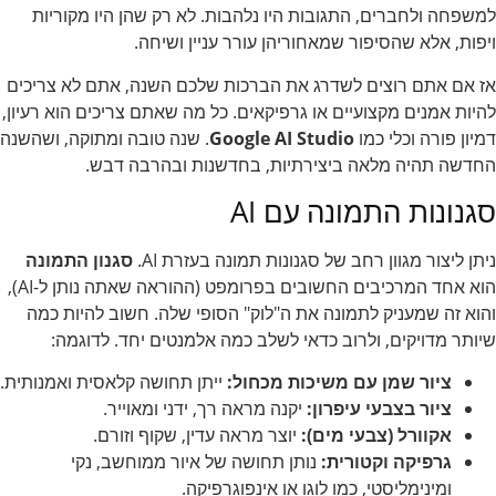
למשפחה ולחברים, התגובות היו נלהבות. לא רק שהן היו מקוריות
ויפות, אלא שהסיפור שמאחוריהן עורר עניין ושיחה.
אז אם אתם רוצים לשדרג את הברכות שלכם השנה, אתם לא צריכים
להיות אמנים מקצועיים או גרפיקאים. כל מה שאתם צריכים הוא רעיון,
דמיון פורה וכלי כמו
Google AI Studio
. שנה טובה ומתוקה, ושהשנה
החדשה תהיה מלאה ביצירתיות, בחדשנות ובהרבה דבש.
סגנונות התמונה עם AI
ניתן ליצור מגוון רחב של סגנונות תמונה בעזרת AI.
סגנון התמונה
הוא אחד המרכיבים החשובים בפרומפט (ההוראה שאתה נותן ל-AI),
והוא זה שמעניק לתמונה את ה"לוק" הסופי שלה. חשוב להיות כמה
שיותר מדויקים, ולרוב כדאי לשלב כמה אלמנטים יחד. לדוגמה:
ציור שמן עם משיכות מכחול:
ייתן תחושה קלאסית ואמנותית.
ציור בצבעי עיפרון:
יקנה מראה רך, ידני ומאוייר.
אקוורל (צבעי מים):
יוצר מראה עדין, שקוף וזורם.
גרפיקה וקטורית:
נותן תחושה של איור ממוחשב, נקי
ומינימליסטי, כמו לוגו או אינפוגרפיקה.