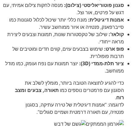
סגנון פוטוריאליסטי (צילום):
מנסה לחקות צילום אמיתי, עם
דגש על פרטים, אור וצל.
אמנות דיגיטלית:
מונח כללי יותר שיכול לכלול סגנונות כמו
סייברפאנק, פנטזיה או איור ממוחשב עשיר.
קולאז':
שילוב של טקסטורות שונות, תמונות וצבעים ליצירת
מראה ייחודי.
פופ ארט:
שימוש בצבעים עזים, קווים חדים ומוטיבים של
תרבות פופולרית.
ציור תלת-ממדי (3D):
יוצר תמונות עם נפח ועומק, כמו מודל
ממוחשב.
כדי להגיע לתוצאה הטובה ביותר, מומלץ לשלב את
הסגנון עם פרמטרים נוספים כמו
תאורה, צבעים ומצב
רוח
.
לדוגמה: "אמנות דיגיטלית של טירה עתיקה, בסגנון
פנטזיה, עם תאורה דרמטית ושמיים סגולים".