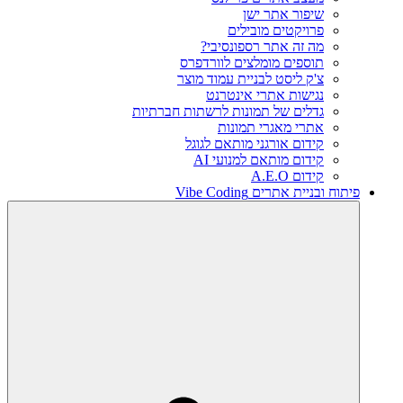
שיפור אתר ישן
פרויקטים מובילים
מה זה אתר רספונסיבי?
תוספים מומלצים לוורדפרס
צ'ק ליסט לבניית עמוד מוצר
נגישות אתרי אינטרנט
גדלים של תמונות לרשתות חברתיות
אתרי מאגרי תמונות
קידום אורגני מותאם לגוגל
קידום מותאם למנועי AI
קידום A.E.O
פיתוח ובניית אתרים Vibe Coding