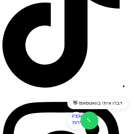
דברו איתי בוואטסאפ! 👋