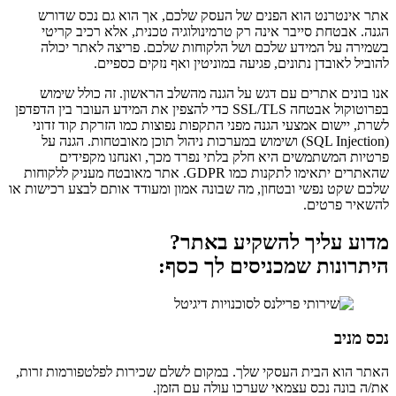
אתר אינטרנט הוא הפנים של העסק שלכם, אך הוא גם נכס שדורש
הגנה. אבטחת סייבר אינה רק טרמינולוגיה טכנית, אלא רכיב קריטי
בשמירה על המידע שלכם ושל הלקוחות שלכם. פריצה לאתר יכולה
להוביל לאובדן נתונים, פגיעה במוניטין ואף נזקים כספיים.
אנו בונים אתרים עם דגש על הגנה מהשלב הראשון. זה כולל שימוש
בפרוטוקול אבטחה SSL/TLS כדי להצפין את המידע העובר בין הדפדפן
לשרת, יישום אמצעי הגנה מפני התקפות נפוצות כמו הזרקת קוד זדוני
(SQL Injection) ושימוש במערכות ניהול תוכן מאובטחות. הגנה על
פרטיות המשתמשים היא חלק בלתי נפרד מכך, ואנחנו מקפידים
שהאתרים יתאימו לתקנות כמו GDPR. אתר מאובטח מעניק ללקוחות
שלכם שקט נפשי ובטחון, מה שבונה אמון ומעודד אותם לבצע רכישות או
להשאיר פרטים.
מדוע עליך להשקיע באתר?
היתרונות שמכניסים לך כסף:
נכס מניב
האתר הוא הבית העסקי שלך. במקום לשלם שכירות לפלטפורמות זרות,
את/ה בונה נכס עצמאי שערכו עולה עם הזמן.