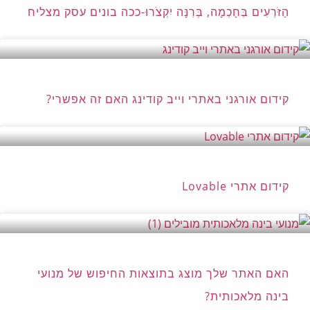
הַזֹּרְעִים בְּחָכְמָה, בְּרִנָּה יִקְצֹרוּ-ככה בונים עסק מצליח
קידום אורגני באתרי וייב קודינג האם זה אפשרי?
קידום אתרי Lovable
האם האתר שלך מוצג בתוצאות החיפוש של מנועי
בינה מלאכותית?