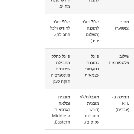
מחייב.
מחיר
כ-70 דולר
כ-50 דולר
(משוער)
לתוכנה
לחודש (לכל
(תשלום
החבילה).
יחיד).
שילוב
פועל
פועל כחלק
פלטפורמות
כתוכנת
מחבילת
דסקטופ
שירותים
עצמאית.
ואינטגרציה
חזקה לענן.
תמיכה ב-
מוגבלת/לא
מובנית
RTL
מובנית
ומלאה
(עברית)
(דורש
בגרסאות
פתרונות
ה-Middle
עקיפים).
Eastern.