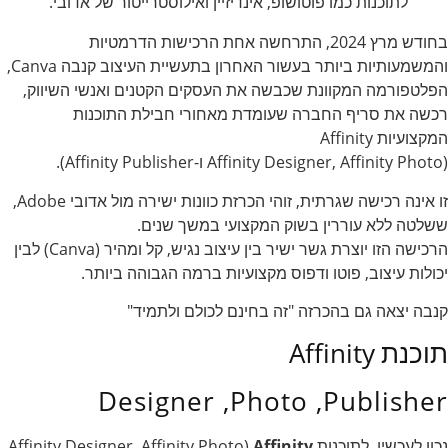
לתוכנות כמו פוטושופ, אינדיזיין ואילוסטרייטור של אדובי.
בחודש מרץ 2024, התרחשה אחת הרכישות הדרמטיות
והמשמעותיות ביותר בעשור האחרון בתעשיית העיצוב קנבה Canva,
הפלטפורמה המקוונת שכבשה את העסקים הקטנים ואנשי השיווק,
רכשה את סריף החברה שעומדת מאחורי חבילת התוכנות
המקצועיות Affinity
(Affinity Designer, Affinity Photo ו-Affinity Publisher).
זו אינה רכישה שגרתית, זוהי הכרזת כוונות ישירה מול אדובי Adobe,
ששלטה ללא עוררין בשוק המקצועי במשך שנים.
הרכישה הזו יוצרת גשר ישיר בין עיצוב נגיש, קל ומהיר (Canva) לבין
יכולות עיצוב, פוטו ודפוס מקצועיות ברמה הגבוהה ביותר.
קנבה יצאה גם בהכרזה "זה בחינם לכולם ולתמיד"
תוכנת Affinity
Designer ,Photo ,Publisher
נכון לעכשיו, לתוכנות
Affinity
(Affinity Designer, Affinity Photo