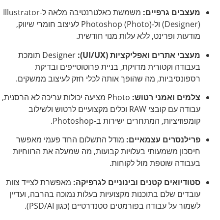
מעצבים גרפיים:
משמשת כאלטרנטיבה מלאה ל-Illustrator
(Designer) ול-Photoshop (Photo) לעיצוב חומרי שיווק,
מודעות
ופרינט,
ללא עלות מנוי חודשית.
מעצבי אתרים ואפליקציות (UI/UX):
Designer תומכת
בעבודה וקטורית מדויקת, בניית פרוטוטייפים ובדיקת
רספונסיביות, מה שהופך אותה לכלי חזק לעיצוב ממשקים.
צלמים ואמני רטוש:
Photo מציעה יכולות עריכה לא הרסנית,
עבודה עם קובצי RAW וכלים מקצועיים לרטוש ולשילוב
קומפוזיציות, המתחרים ישירות ב-Photoshop.
פרילנסרים עצמאיים:
מודל התשלום החד פעמי מאפשר
חיסכון משמעותי בעלויות קבועות, מה שמעלה את הרווחיות
בעבודה שוטפת מול לקוחות.
סטודיואים קטנים ובינוניים לגרפיקה:
מאפשרת לצייד צוות
עובדים שלם בתוכנות מקצועיות בעלות נמוכה בהרבה, ועדיין
לשמור על עבודה בפורמטים סטנדרטיים (כגון PSD/AI).