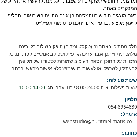
ומרצונינו החופשי לשתף בידע שצברנו, על מנת להעשיר את הידע של
המבקרים באתר.
באם מוצגים חידושים והמלצות הן אינם מהווים בשום אופן תחליף
לייעוץ מקצועי. בדפי האתר יתכנו פרסומות אפיילייט.
חלק מהתוכן באתר זה (טקסט ומדיה) הופק בשילוב כלי בינה
מלאכותית וייתכן ועבר עריכה גרפית ושכתוב אנושיים קפדניים. כל
הזכויות על התוכן הסופי והעיצוב שמורות לסטודיו של מל ואין
להעתיקו, לשכפלו או לעשות בו שימוש ללא אישור מראש ובכתב.
שעות פעילות:
שעות פעילות: א-ה 8:00-24:00 יום ו וערבי חג-
10:00-14:00
טלפון:
054-8964830
אימייל:
webstudio@nuritmellmatis.co.il
כתובת: