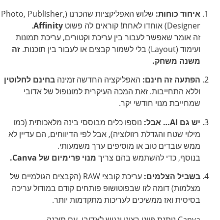
איחוד כוחות:
שלוש האפליקציות שהכרנו (Photo, Publisher,
Designer) אוחדו לאחת! קוראים לה פשוט
Affinity
.
זה אומר שאפשר לעבור בין עריכת וקטורים, עריכת תמונות
ועימוד (Layout) בלי לשמור קבצים או לעבור בין תוכנות.
זה
משנה משחק.
הפתעה זה חינם:
האפליקציה החדשה זמינה
בחינם לחלוטין
וללא התחייבות. זאת המכה העיקרית למונופול של אדובי
שמחייבת מנוי חודשי יקר.
יש גם AI… אבל:
נוספו כלים מבוססי בינה מלאכותית (כמו
מילוי שטח והגדלת רזולוציה), אבל לפי הדיווחים, הם עדיין לא
ממש עובדים טוב או מוסיפים ערך משמעותי.
בנוסף, כדי להשתמש בהם צריך
מנוי פרימיום של Canva.
בשביל הצלמים:
עריכת קובצי RAW (הקבצים הגולמיים של
מצלמות) דומה לזו שבפוטושופ פותחים קודם במודול עריכה
בסיסית ואז ממשיכים לעריכות מתקדמות יותר.
Canva נותנת פייט רציני ונגיש לאדובי, עם תוכנה