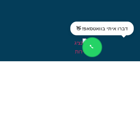
דברו איתי בוואטסאפ! 👋