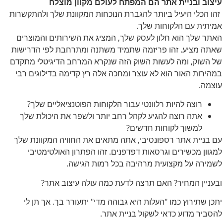
עיצוב ובניית אתר הם המפתח לעולם מקוון מוצלח
זהו הכלי היעיל ביותר להגברת הנוכחות המקוונת שלך ולהתקשרות
אמיתית עם הלקוחות שלך.
האתר שלך הוא חלון לעסק שלך, המציג את השירותים והמוצרים
שאתה מציע. זהו פריזמה שתמיד משתנה ומתרחבת לפי הדרישות
של השוק, ומה לעשות השוק הזה שנקרא המרחב הדיגיטלי מתקדם
במהירות האור הוא לא עוצר ומחכה אלה רץ קדימה בדילוגים רבי
עוצמה.
רוצה להיות רלוונטי עבור הלקוחות הפוטנציאליים שלך?
אתה רוצה להגיע לקהל רחב יותר ולשפר את היכולת שלך
למשוך לקוחות חדשים?
עם בניית אתר רספונסיבי, אתה מתאים את החוויה המקוונת שלך
למגוון מכשירים וגרסאות דפדפנים. זהו הפתרון האולטימטיבי
לשמירה על מקצועית מרהיבה בכל רמות הגישה.
ובעניין המחיר? האם תרצה לדעת כמה עולה עיצוב אתר?
יתכן שתירוץ כמו "העלות היא גבוהה מדי" יתעורר בך. אך תן לי
להסביר מדוע כדאי לשקול בניית אתר.