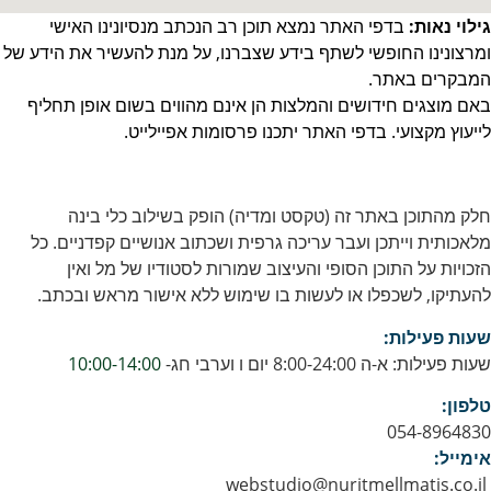
גילוי נאות:
בדפי האתר נמצא תוכן רב הנכתב מנסיונינו האישי
ומרצונינו החופשי לשתף בידע שצברנו, על מנת להעשיר את הידע של
המבקרים באתר.
באם מוצגים חידושים והמלצות הן אינם מהווים בשום אופן תחליף
לייעוץ מקצועי. בדפי האתר יתכנו פרסומות אפיילייט.
חלק מהתוכן באתר זה (טקסט ומדיה) הופק בשילוב כלי בינה
מלאכותית וייתכן ועבר עריכה גרפית ושכתוב אנושיים קפדניים. כל
הזכויות על התוכן הסופי והעיצוב שמורות לסטודיו של מל ואין
להעתיקו, לשכפלו או לעשות בו שימוש ללא אישור מראש ובכתב.
שעות פעילות:
שעות פעילות: א-ה 8:00-24:00 יום ו וערבי חג-
10:00-14:00
טלפון:
054-8964830
אימייל:
webstudio@nuritmellmatis.co.il