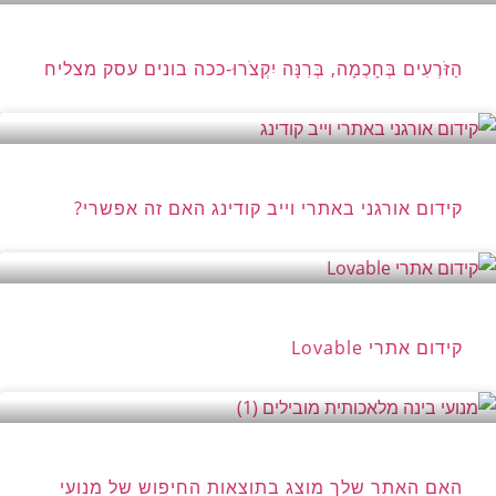
הַזֹּרְעִים בְּחָכְמָה, בְּרִנָּה יִקְצֹרוּ-ככה בונים עסק מצליח
קידום אורגני באתרי וייב קודינג האם זה אפשרי?
קידום אתרי Lovable
האם האתר שלך מוצג בתוצאות החיפוש של מנועי