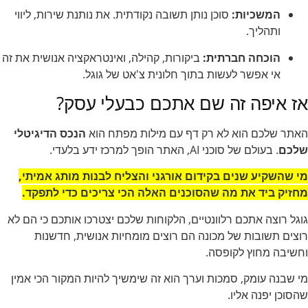
המשכיות:
סוכן נותן תשובה נקודתית. את נותנת שירות, ליווי
ותהליך.
הוכחה חברתית:
ביקורות, קהילה, ואינטראקציה אנושית את זה
אי אפשר לעשות בתוך חלונית צ'אט של גוגל.
אז איפה זה שם אתכם כבעלי עסק?
האתר שלכם הוא לא רק דף עם מילות מפתח הוא
הנכס הדיגיטלי
שלכם
. בעולם של סוכני AI, האתר הופך למרכז ידע בלעדי.
מי שהשקיע שנים בקידום אורגני והצליח לבנות מותג אמיתי,
מחזיק ביד את מה שהסוכנים האלה הכי צריכים כדי לתפקד.
גוגל רוצה אתכם רלוונטיים, הלקוחות שלכם יצטרכו אותכם כי הם לא
רוצים תשובות של מכונה הם רוצים מומחיות אנושית, חדשנות
וחשיבה מחוץ לקופסה.
מי שבנה עומק, סמכות וערך הוא זה שימשיך להיות המקור הכי אמין
שהסוכן יפנה אליו.