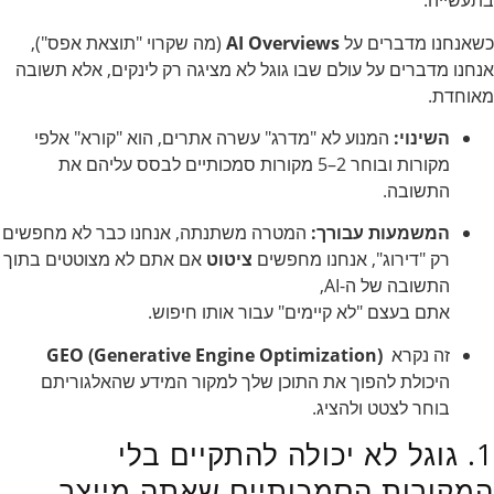
בתעשייה.
כשאנחנו מדברים על
AI Overviews
(מה שקרוי "תוצאת אפס"),
אנחנו מדברים על עולם שבו גוגל לא מציגה רק לינקים, אלא תשובה
מאוחדת.
השינוי:
המנוע לא "מדרג" עשרה אתרים, הוא "קורא" אלפי
מקורות ובוחר 2–5 מקורות סמכותיים לבסס עליהם את
התשובה.
המשמעות עבורך:
המטרה משתנתה, אנחנו כבר לא מחפשים
רק "דירוג", אנחנו מחפשים
ציטוט
אם אתם לא מצוטטים בתוך
התשובה של ה-AI,
אתם בעצם "לא קיימים" עבור אותו חיפוש.
זה נקרא
(Generative Engine Optimization)
GEO
היכולת להפוך את התוכן שלך למקור המידע שהאלגוריתם
בוחר לצטט ולהציג.
1. גוגל לא יכולה להתקיים בלי
המקורות הסמכותיים שאתה מייצר