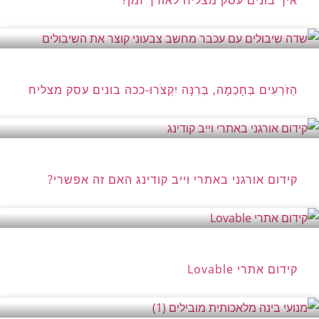
איך בונים עסק מצליח לאורך זמן?
הַזֹּרְעִים בְּחָכְמָה, בְּרִנָּה יִקְצֹרוּ-ככה בונים עסק מצליח
קידום אורגני באתרי וייב קודינג האם זה אפשרי?
קידום אתרי Lovable