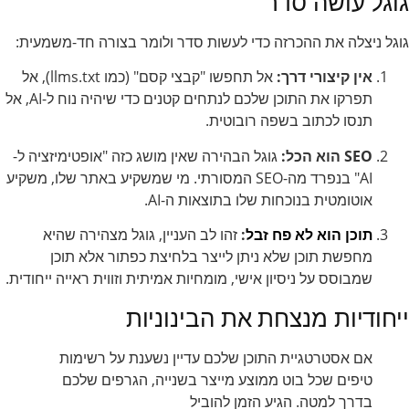
גוגל עושה סדר
גוגל ניצלה את ההכרזה כדי לעשות סדר ולומר בצורה חד-משמעית:
אין קיצורי דרך:
אל תחפשו "קבצי קסם" (כמו llms.txt), אל
תפרקו את התוכן שלכם לנתחים קטנים כדי שיהיה נוח ל-AI, אל
תנסו לכתוב בשפה רובוטית.
SEO הוא הכל:
גוגל הבהירה שאין מושג כזה "אופטימיזציה ל-
AI" בנפרד מה-SEO המסורתי. מי שמשקיע באתר שלו, משקיע
אוטומטית בנוכחות שלו בתוצאות ה-AI.
תוכן הוא לא פח זבל
:
זהו לב העניין, גוגל מצהירה שהיא
מחפשת תוכן שלא ניתן לייצר בלחיצת כפתור אלא תוכן
שמבוסס על ניסיון אישי, מומחיות אמיתית וזווית ראייה ייחודית.
ייחודיות מנצחת את הבינוניות
אם אסטרטגיית התוכן שלכם עדיין נשענת על רשימות
טיפים שכל בוט ממוצע מייצר בשנייה, הגרפים שלכם
בדרך למטה. הגיע הזמן להוביל