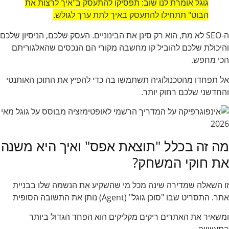
גוגל אומרת לנו שוב: תפסיקו להתעסק ב"איך לרצות את
הבוט" תתחילו להתעסק באיך לתת ערך לגולש.
ה-SEO לא מת, הוא רק סינן את הבינוניים. העסק שלכם, הניסיון שלכם
והיכולת שלכם להוביל קו מחשבה מקורי הם הנכסים שהאלגוריתם
הכי מחפש.
אל תפחדו מהטכנולוגיה תשתמשו בה כדי להפיץ את התוכן האותנטי
והחדשני שלכם רחוק יותר.
מה זה בכלל "תוצאת אפס" ואיך היא משנה
את חוקי המשחק?
זו השאלה שמדירה שינה מכל מי שהשקיע את הנשמה שלו בבניית
אתר. התסריט שבו "סוכן גוגל" (Agent) נותן את התשובה הסופית
ומשאיר את האתרים ריקים מקליקים הוא הפחד הגדול ביותר