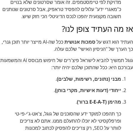
מדויקת לפי טיימסטמפים. זה אומר שסרטונים שלא בנויים
כ"מאגרי ידע" עלולים להפסיד טראפיק, אבל סרטונים שנותנים
תשובה מקצועית יהפכו לנכס הדיגיטלי הכי חזק שיש.
אז מה העתיד צופן לנו?
העתיד הוא דגש על
סמכות אנושית
ככל שה-AI מייצר יותר תוכן גנרי,
כך הערך של "הניסיון האישי" שלכם עולה.
גוגל תמשיך להביא לישראל פיצ'רים של חיפוש מבוסס AI והמשמעות
עבורכם היא: ככל שהתוכן שלכם יהיה יותר:
מבני (נתונים, רשימות, שלבים)
.
ייחודי (דעות אישיות, מקרי בוחן)
.
מהימן (E-E-A-T ברור)
.
כך תהפכו למוקד ידע שהסוכנים של גוגל, צ'אט-ג'י-פי-טי
ופרפלקסיטי לא יוכלו להתעלם ממנו. אתם לא צריכים
לוותר על SEO, רק צריכים להפסיק לכתוב למכונות