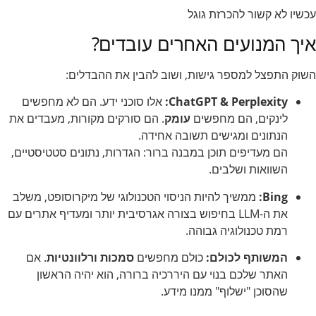
עכשיו לא קשור להכרזת גוגל
איך המנועים האחרים עובדים?
השוק התפצל למספר גישות, ושוב להבין את ההבדלים:
ChatGPT & Perplexity:
אלו סוכני ידע. הם לא מחפשים
לינקים, הם מחפשים
עומק
. הם סורקים מקורות, מעבדים את
הנתונים ומגישים תשובה אחידה.
הם מעדיפים תוכן במבנה ברור: הגדרות, נתונים סטטיסטיים,
השוואות ושלבים.
Bing:
ממשיך להיות הניסוי הטכנולוגי של מיקרוסופט, משלב
את ה-LLM בחיפוש בצורה אגרסיבית יותר ומעדיף אתרים עם
רמת טכנולוגיה גבוהה.
המשותף לכולם:
כולם מחפשים
סמכות ו
רלוונטיות
. אם
האתר שלכם בנוי עם היררכיה ברורה, הוא יהיה הראשון
שהסוכן "ישלוף" ממנו מידע.