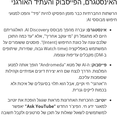
האינסטגרם, הפייסבוק והעתיד האורגני
הרשתות החברתיות כבר מזמן הפסיקו להיות "פיד" והפכו למנועי
חיפוש מבוססי AI:
אינסטגרם:
עברה מהפך מבוסס AI Discovery. האלגוריתם
היום לא מתגמל רק "מי עוקב אחריך", אלא "עד כמה התוכן
שלכם עונה על כוונת החיפוש (Intent)". פוסטים ששומרים על
המשתמש באפליקציה (Watch time גבוה, שמירות, שיתופים
ב-DM) מקבלים עדיפות עצומה.
פייסבוק:
ה-AI של מטא "Andromeda" הופך אותה למנוע
המלצות. הדרך לנצח שם היא יצירת דיונים אמיתיים וקהילות
שסומכות עליכם.
ה"אורגני" חי וקיים, אבל הוא תלוי בסיגנלים של איכות ולא
בכמות לייקים גנרית.
יוטיוב:
ההכרזות האחרונות מראות שגוגל הופכת את יוטיוב
למאגר ידע חי. הפיצ'ר החדש
"Ask YouTube"
יאפשר
למשתמשים לשאול שאלות על תוכן של סרטונים ולקבל תשובה