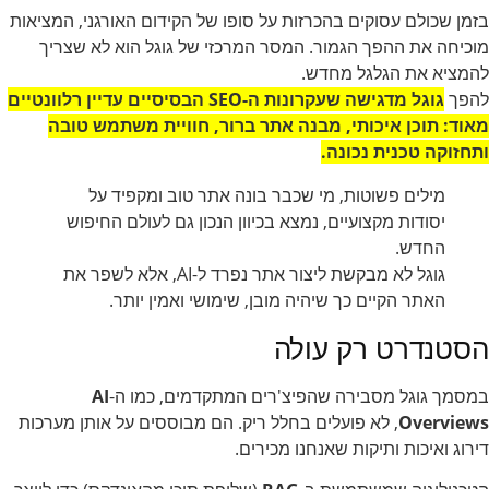
בזמן שכולם עסוקים בהכרזות על סופו של הקידום האורגני, המציאות
מוכיחה את ההפך הגמור. המסר המרכזי של גוגל הוא לא שצריך
להמציא את הגלגל מחדש.
להפך
גוגל מדגישה שעקרונות ה-SEO הבסיסיים עדיין רלוונטיים
מאוד: תוכן איכותי, מבנה אתר ברור, חוויית משתמש טובה
ותחזוקה טכנית נכונה.
מילים פשוטות, מי שכבר בונה אתר טוב ומקפיד על
יסודות מקצועיים, נמצא בכיוון הנכון גם לעולם החיפוש
החדש.
גוגל לא מבקשת ליצור אתר נפרד ל-AI, אלא לשפר את
האתר הקיים כך שיהיה מובן, שימושי ואמין יותר.
הסטנדרט רק עולה
במסמך גוגל מסבירה שהפיצ'רים המתקדמים, כמו ה-
AI
Overviews
, לא פועלים בחלל ריק. הם מבוססים על אותן מערכות
דירוג ואיכות ותיקות שאנחנו מכירים.