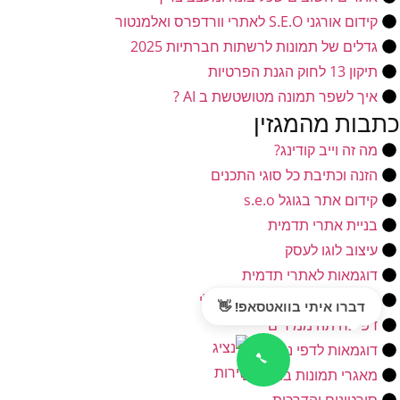
קידום אורגני S.E.O לאתרי וורדפרס ואלמנטור
גדלים של תמונות לרשתות חברתיות 2025
תיקון 13 לחוק הגנת הפרטיות
איך לשפר תמונה מטושטשת ב AI ?
כתבות מהמגזין
מה זה וייב קודינג?
הזנה וכתיבת כל סוגי התכנים
קידום אתר בגוגל s.e.o
בניית אתרי תדמית
עיצוב לוגו לעסק
דוגמאות לאתרי תדמית
דוגמאות לכרטיס ביקור דיגיטלי
דברו איתי בוואטסאפ! 👋
דפי נחיתה ממירים
דוגמאות לדפי נחיתה
מאגרי תמונות בתשלום