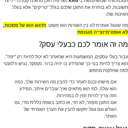
הטכנולוגיה שמשתמשת ב-
RAG
(שליפת תוכן מהאינדקס) כדי לייצר
תשובות, לא בוחרת את התוכן שלכם בגלל "טריקים" אלא בגלל
האיכות שלו.
מה שגוגל אומרת לנו בין השורות הוא פשוט:
הדגש הוא על סמכות,
לא אופטימיזצייה מוגזמת
מה זה אומר לכם כבעלי עסק?
עבור בעלי עסקים, המשמעות היא שהאתר לא יכול להיות רק “יפה”.
הוא צריך להיות בנוי כך שהמידע בו יהיה ברור, ממוקד, נגיש ורלוונטי
למה שהלקוח מחפש.
אם מישהו נכנס לאתר כדי להבין מה השירות שלך, כמה
הוא עולה, למי הוא מתאים ואיך עובדים איתך, המידע
הזה צריך להיות זמין לו במהירות.
אם התוכן מפוזר, לא חד, או כתוב בשפה כללית מדי, גם
הגולש וגם גוגל יתקשו להבין את הערך האמיתי של
האתר.