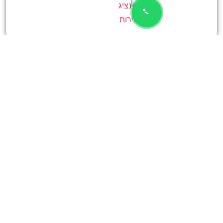
אינטגרציה של תוכן שיווקי:
איך לשלב תוכן שיווקי באתר קטלוג ווקומרס היא שאלה
חשובה. שקלו להוסיף בלוג עם תוכן מועיל כמו מדריכי
שימוש, טיפים והשוואות מוצרים. זה לא רק יעזור בקידום
האורגני, אלא גם יבנה אמון עם הלקוחות.