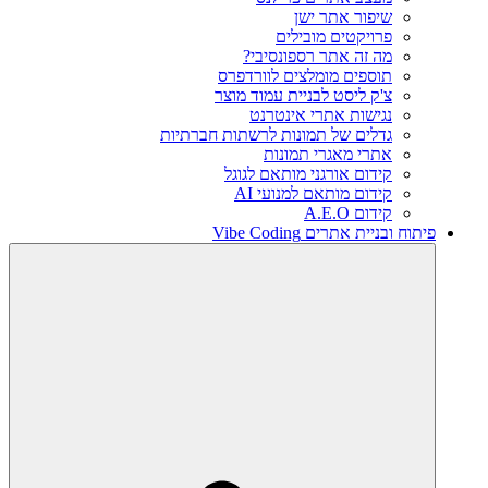
שיפור אתר ישן
פרויקטים מובילים
מה זה אתר רספונסיבי?
תוספים מומלצים לוורדפרס
צ'ק ליסט לבניית עמוד מוצר
נגישות אתרי אינטרנט
גדלים של תמונות לרשתות חברתיות
אתרי מאגרי תמונות
קידום אורגני מותאם לגוגל
קידום מותאם למנועי AI
קידום A.E.O
פיתוח ובניית אתרים Vibe Coding