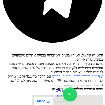
הסטודיו של מל:
סטודיו בוטיקי המתמחה
בבניית אתרים מקצועיים
בעיצובים יוצאי דופן.
מייסדת הסטודיו: נורית מל מאטיס מעצבת ויוצרת נכסים ברשת
עבור
סוכנויות דיגיטליות
ולקוחות פרטיים עם ניסיון של 20+ שנים, מאות
לקוחות ואלפי עיצובים ברחבי הדיגיטל.
(מוזמנים לצפות
בהיסטוריה העסקית
)
עם הרבה מחשבה ותכנון מדויק
דברו איתי בוואטסאפ! 👋
הצוות ואני נעצב גם לך אתר אינטרנט אישי וחדשני, מותאם לגלישה
בנייד-כזה שמביא עוד לקוחות.
זמינה עבורכם בטלפון: 0548964830