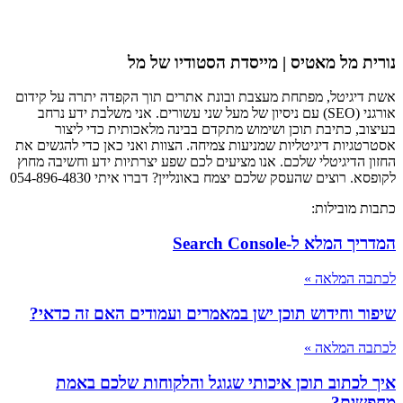
נורית מל מאטיס | מייסדת הסטודיו של מל
אשת דיגיטל, מפתחת מעצבת ובונת אתרים תוך הקפדה יתרה על קידום
אורגני (SEO) עם ניסיון של מעל שני עשורים. אני משלבת ידע נרחב
בעיצוב, כתיבת תוכן ושימוש מתקדם בבינה מלאכותית כדי ליצור
אסטרטגיות דיגיטליות שמניעות צמיחה. הצוות ואני כאן כדי להגשים את
החזון הדיגיטלי שלכם. אנו מציעים לכם שפע יצרתיות ידע וחשיבה מחוץ
לקופסא. רוצים שהעסק שלכם יצמח באונליין? דברו איתי 054-896-4830
כתבות מובילות:
המדריך המלא ל-Search Console
לכתבה המלאה »
שיפור וחידוש תוכן ישן במאמרים ועמודים האם זה כדאי?
לכתבה המלאה »
איך לכתוב תוכן איכותי שגוגל והלקוחות שלכם באמת
מחפשים?