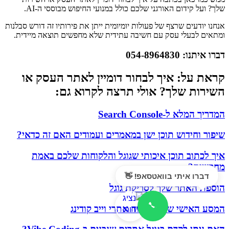
שלך? ועל קידום האורגני שלכם כולל במנועי החיפוש מבוססי ה-AI.
אנחנו יודעים שרצף של פעולות יומיומית ייתן את פירותיו זה דורש סבלנות
ומתאים לבעלי עסק עם חשיבה עתידית שלא מחפשים תוצאה מיידית.
דברו איתנו: 054-8964830
קראת על: איך לבחור דומיין לאתר העסק או
השירות שלך? אולי תרצה לקרוא גם:
המדריך המלא ל-Search Console
שיפור וחידוש תוכן ישן במאמרים ועמודים האם זה כדאי?
איך לכתוב תוכן איכותי שגוגל והלקוחות שלכם באמת
מחפשים?
דברו איתי בוואטסאפ! 👋
הוספת האתר שלך לסריקת גוגל
המסע האישי שלי לפיתוח אתרי וייב קודינג