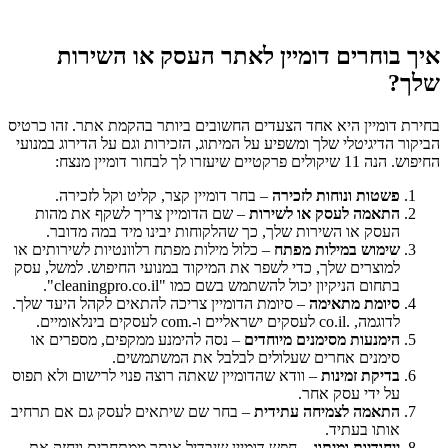
איך בוחרים דומיין לאתר העסק או השירות
שלך?
בחירת דומיין היא אחד הצעדים החשובים ביותר בהקמת אתר. זהו כרטיס
הביקור הדיגיטלי שלך ומשפיע על המיתוג, הזכירות וגם על הדירוג במנועי
החיפוש. הנה 11 שיקולים פרקטיים שיעזרו לך לבחור דומיין מנצח:
פשטות ונוחות לזכירה
– בחר דומיין קצר, קליט וקל לזכירה.
התאמה לעסק או לשירות
– שם הדומיין צריך לשקף את מהות
העסק או השירות שלך, כך שהלקוחות יבינו מיד במה מדובר.
שימוש במילות מפתח
– כלול מילות מפתח רלוונטיות לשירותים או
למוצרים שלך, כדי לשפר את המיקוד במנועי החיפוש. למשל, עסק
בתחום הניקיון יכול להשתמש בשם כמו "cleaningpro.co.il".
סיומת מתאימה
– סיומת הדומיין צריכה להתאים לקהל היעד שלך.
לדוגמה, .co.il לעסקים ישראליים ו-.com לעסקים בינלאומיים.
הימנעות מסימנים מיוחדים
– נסה להימנע ממקפים, מספרים או
סימנים אחרים שעלולים לבלבל את המשתמשים.
בדיקת זמינות
– וודא שהדומיין שאתה רוצה פנוי לרישום ולא תפוס
על ידי עסק אחר.
התאמה לצמיחה עתידית
– בחר שם שיתאים לעסק גם אם תרחיב
אותו בעתיד.
ייחודיות ומיתוג
– חפש דומיין שיבדיל אותך ממתחרים ויחזק את