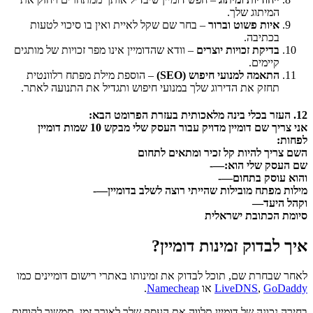
המיתוג שלך.
איות פשוט וברור
– בחר שם שקל לאיית ואין בו סיכוי לטעות
בכתיבה.
בדיקת זכויות יוצרים
– וודא שהדומיין אינו מפר זכויות של מותגים
קיימים.
התאמה למנועי חיפוש (SEO)
– הוספת מילת מפתח רלוונטית
תחזק את הדירוג שלך במנועי חיפוש ותגדיל את התנועה לאתר.
12. העזר בכלי בינה מלאכותית בעזרת הפרומט הבא:
אני צריך שם דומיין מדויק עבור העסק שלי מבקש 10 שמות דומיין
לפחות:
השם צריך להיות קל זכיר ומתאים לתחום
שם העסק שלי הוא:—-
והוא עוסק בתחום—-
מילות מפתח מובילות שהייתי רוצה לשלב בדומיין—-
וקהל היעד—
סיומת הכתובת ישראלית
איך לבדוק זמינות דומיין?
לאחר שבחרת שם, תוכל לבדוק את זמינותו באתרי רישום דומיינים כמו
GoDaddy
,
LiveDNS
או
Namecheap
.
בחירה נכונה של דומיין תלווה את העסק שלך לאורך זמן, תמשוך לקוחות