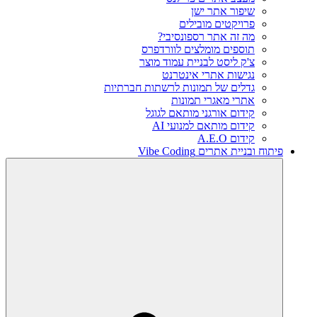
שיפור אתר ישן
פרויקטים מובילים
מה זה אתר רספונסיבי?
תוספים מומלצים לוורדפרס
צ'ק ליסט לבניית עמוד מוצר
נגישות אתרי אינטרנט
גדלים של תמונות לרשתות חברתיות
אתרי מאגרי תמונות
קידום אורגני מותאם לגוגל
קידום מותאם למנועי AI
קידום A.E.O
פיתוח ובניית אתרים Vibe Coding