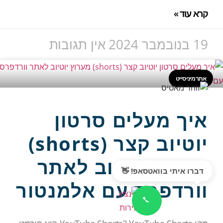
קרא עוד »
19 בנובמבר 2024
אין תגובות
אתר מיני סייט
איך מעלים סרטון
יוטיוב קצר (shorts)
מערוץ יוטיוב לאתר
דברו איתי בוואטסאפ! 👋
וורדפרס עם אלמנטור