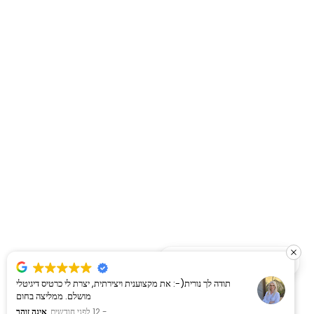
דברו איתי בוואטסאפ! 👋
רית(-: את מקצוענית ויצירתית, יצרת לי כרטיס דיגיטלי
סוף סוף הגעתי למק
מושלם. ממליצה בחום
הבחירה:צבעים,עיצוב
12 לפני חודשים
אינה זוהר