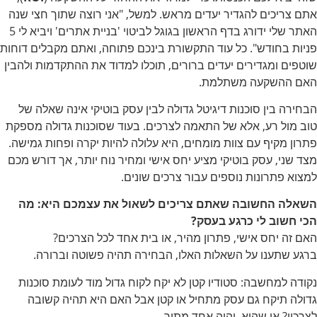
אתם צריכים להגדיר יעדים מראש. למשל, "אני רוצה שתוך חצי שנה
האתר שלי ידורג בדף הראשון בגוגל לביטוי 'בניית אתרים' ויביא לי 5
פניות בחודש". כל עוד התקשורת בינכם פתוחה, ואתם מקבלים דוחות
שוטפים ומגדירים יעדים ברורים, תוכלו למדוד את ההתקדמות ולהבין
האם ההשקעה משתלמת.
הבחירה בין סוכנות דיגיטל גדולה לבין עסק בוטיקי אינה שאלה של
טוב מול רע, אלא של התאמה לצרכים. בעוד שסוכנות גדולה מספקת
פתרון מקיף עם צוות מומחים, היא עלולה להיות יקרה ופחות גמישה.
מצד שני, עסק בוטיקי מציע יחס אישי ומחיר נוח יותר, אך דורש מכם
למצוא פתרונות נוספים עבור צרכים שונים.
השאלה החשובה שאתם צריכים לשאול את עצמכם היא: מה
הכי חשוב לי כרגע בעסק?
האם זה יחס אישי, פתרון מהיר, או בית אחד לכל הצרכים?
ברגע שתענו על השאלות האלו, הבחירה תהיה פשוטה וברורה.
נקודה למחשבה: סטודיו קטן לא יקח לקוח גדול מוד לעומת סוכנות
גדולה תיקח גם עסק מתחיל או קטן אבל האם היא תהיה קשובה
לצרכיו? או שהוא יהיה אחד מתוך…