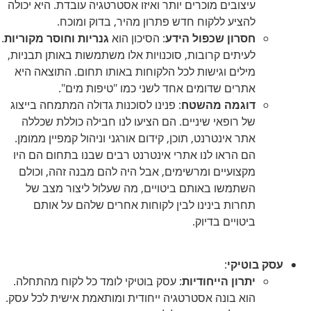
עיצובים מוכרים יותר ואיזו אסטרטגיה עובדת. היא יכולה
להציע ללקוח חדש פתרון מהיר, בדוק ומוכח.
חסרון שכפול הידע
: הסיכון הוא
גנריות וחוסר מקוריות
.
לעיתים קרובות, סוכנויות אלו משתמשות באותן תבניות,
מילים וגישות לכל הלקוחות באותו תחום. התוצאה היא
אתרים שדומים אחד לשני כמו "טיפות מים".
דוגמה מהשטח
: פנינו לסוכנות גדולה המתמחה בייצוג
של רופאי שיניים. הם הציעו לנו חבילה כוללת שכללה
אתר אינטרנט, תוכן, קידום אורגני וניהול קמפיין ממומן.
הם הראו לנו אתרי אינטרנט רבים שבנו בתחום הם היו
מקצועיים ומרשימים, אבל היה להם מבנה זהה, וכולם
השתמשו באותם ביטויים, מה שעלול ליצור מצב של
תחרות בינינו לבין לקוחות אחרים שלהם על אותם
ביטויים בדיוק.
עסק בוטיקי
:
יתרון הייחודיות
: עסק בוטיקי לומד כל לקוח מהתחלה.
הוא בונה אסטרטגיה ייחודית ומותאמת אישית לכל עסק.