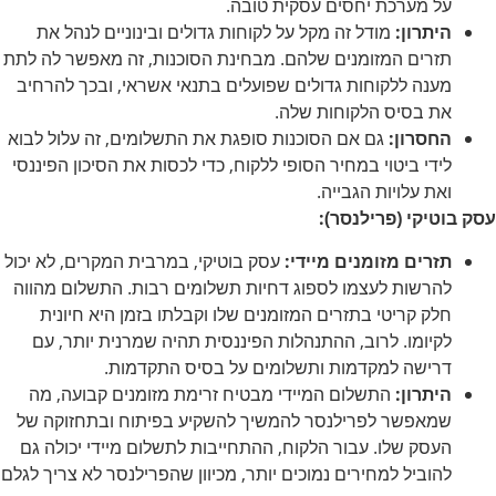
על מערכת יחסים עסקית טובה.
היתרון:
מודל זה מקל על לקוחות גדולים ובינוניים לנהל את
תזרים המזומנים שלהם. מבחינת הסוכנות, זה מאפשר לה לתת
מענה ללקוחות גדולים שפועלים בתנאי אשראי, ובכך להרחיב
את בסיס הלקוחות שלה.
החסרון:
גם אם הסוכנות סופגת את התשלומים, זה עלול לבוא
לידי ביטוי במחיר הסופי ללקוח, כדי לכסות את הסיכון הפיננסי
ואת עלויות הגבייה.
עסק בוטיקי (פרילנסר):
תזרים מזומנים מיידי:
עסק בוטיקי, במרבית המקרים, לא יכול
להרשות לעצמו לספוג דחיות תשלומים רבות. התשלום מהווה
חלק קריטי בתזרים המזומנים שלו וקבלתו בזמן היא חיונית
לקיומו. לרוב, ההתנהלות הפיננסית תהיה שמרנית יותר, עם
דרישה למקדמות ותשלומים על בסיס התקדמות.
היתרון:
התשלום המיידי מבטיח זרימת מזומנים קבועה, מה
שמאפשר לפרילנסר להמשיך להשקיע בפיתוח ובתחזוקה של
העסק שלו. עבור הלקוח, ההתחייבות לתשלום מיידי יכולה גם
להוביל למחירים נמוכים יותר, מכיוון שהפרילנסר לא צריך לגלם