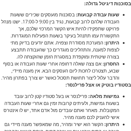
בסוכנות דיגיטל גדולה:
שעות עבודה קבועות:
בסוכנות מועסקים שכירים ששעות
העבודה שלהם לרוב קבועות, נגיד בין 9:00 ל-17:00. ישנו מנהל
פרויקט שתפקידו להיות איש הקשר המרכזי שלכם, אך
התקשורת עמו תתנהל בעיקר בשעות הפעילות המוגדרות.
היתרון:
המערכת מסודרת וצפויה. אתם יודעים בדיוק מתי
לצפות למענה, והתהליכים מוגדרים כך שהעבודה תתבצע
בצורה שיטתית ומוקפדת במסגרת הזמן שהוקצתה לה.
החסרון:
אם צצה שאלה דחופה אחרי שעות העבודה או בסוף
שבוע, תצטרכו לחכות ליום העסקים הבא. אין מענה מיידי,
והדבר עלול ליצור תחושת תסכול כאשר יש צורך בפתרון מהיר.
בסטודיו בוטיק או אצל פרילנסר:
גמישות מלאה:
פרילנסר או בעל סטודיו קטן לרוב עובד
בשעות גמישות, ולעיתים קרובות זמין גם אחרי שעות העבודה
המקובלות. מאחר ואתם עובדים מול אדם אחד, יש לו אינטרס
אישי להעניק לכם מענה מהיר.
היתרון:
הקשר הוא ישיר ומהיר, מה שמאפשר מענה מיידי גם