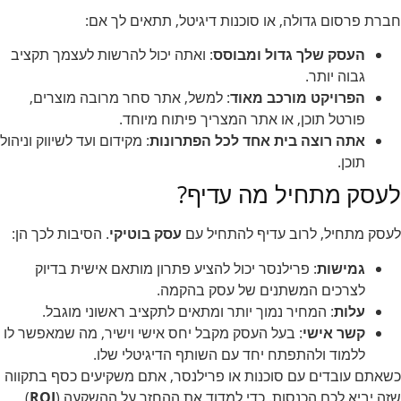
חברת פרסום גדולה, או סוכנות דיגיטל, תתאים לך אם:
העסק שלך גדול ומבוסס
: ואתה יכול להרשות לעצמך תקציב
גבוה יותר.
הפרויקט מורכב מאוד
: למשל, אתר סחר מרובה מוצרים,
פורטל תוכן, או אתר המצריך פיתוח מיוחד.
אתה רוצה בית אחד לכל הפתרונות
: מקידום ועד לשיווק וניהול
תוכן.
לעסק מתחיל מה עדיף?
לעסק מתחיל, לרוב עדיף להתחיל עם
עסק בוטיקי
. הסיבות לכך הן:
גמישות
: פרילנסר יכול להציע פתרון מותאם אישית בדיוק
לצרכים המשתנים של עסק בהקמה.
עלות
: המחיר נמוך יותר ומתאים לתקציב ראשוני מוגבל.
קשר אישי
: בעל העסק מקבל יחס אישי וישיר, מה שמאפשר לו
ללמוד ולהתפתח יחד עם השותף הדיגיטלי שלו.
כשאתם עובדים עם סוכנות או פרילנסר, אתם משקיעים כסף בתקווה
שזה יביא לכם הכנסות. כדי למדוד את ההחזר על ההשקעה (
ROI
),