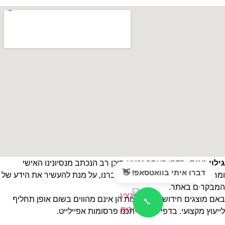
גילוי נאות:
בדפי האתר נמצא תוכן רב הנכתב מנסיונינו האישי
דברו איתי בוואטסאפ! 👋
ומרצונינו החופשי לשתף בידע שצברנו, על מנת להעשיר את הידע של
המבקרים באתר.
באם מוצגים חידושים והמלצות הן אינם מהווים בשום אופן תחליף
לייעוץ מקצועי. בדפי האתר יתכנו פרסומות אפיילייט.