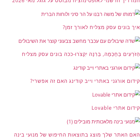
המדריך הרשמי לאופטימזציה מבוסס על גוגל מאי 2026
איך בונים עסק מצליח לאורך זמן?
הַזֹּרְעִים בְּחָכְמָה, בְּרִנָּה יִקְצֹרוּ-ככה בונים עסק מצליח
קידום אורגני באתרי וייב קודינג האם זה אפשרי?
קידום אתרי Lovable
האם האתר שלך מוצג בתוצאות החיפוש של מנועי בינה