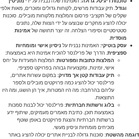
סוכנות דיגיטל גדולה
: האמינות שלה נבנית על ידי
מוניטין
וגודל
. תיק עבודות מרשים, לקוחות גדולים ומוכרים, מאות אלפי
שקלים של תקציבי פרסום והמלצות מלקוחות מובילים. סוכנות
יכולה להציג מחקרים שבוצעו על ידי הצוות שלה, נתונים
סטטיסטיים וסיפורי הצלחה. זה יוצר תחושה של
אמינות
מוסדית
.
עסק בוטיקי
: האמינות נבנית על
ניסיון אישי ומומחיות
ספציפית
. הדרך של פרילנסר להוכיח אמינות היא באמצעות:
המלצות כתובות ומפורטות
: המלצות המעידות על יחס
אישי, זמינות, ומקצועיות גבוהה בפרויקט ספציפי.
תיק עבודות קטן אך מדויק
: במקום עשרות אתרים,
פרילנסר יכול להציג כמה פרויקטים מובילים ולספר
עליהם בהרחבה: מה היו המטרות, איך הן הושגו, ומה היו
התוצאות.
בלוג ורשתות חברתיות
: פרילנסר יכול לבנות סמכות
באמצעות תוכן. כתיבת מאמרים מעמיקים, שיתוף ידע
ברשתות חברתיות והצגת פרויקטים באופן שוטף
מוכיחים מומחיות וניסיון מעשי.
דוגמה מהשטח
: סוכנות גדולה לבניית אתרים יכולה להציג באתר