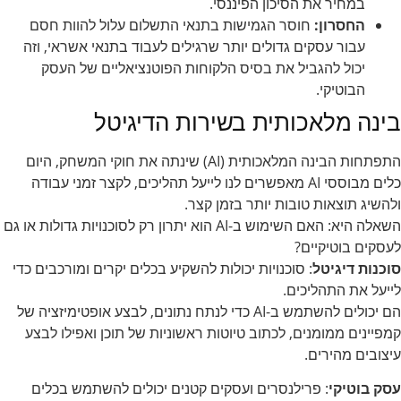
במחיר את הסיכון הפיננסי.
החסרון:
חוסר הגמישות בתנאי התשלום עלול להוות חסם
עבור עסקים גדולים יותר שרגילים לעבוד בתנאי אשראי, וזה
יכול להגביל את בסיס הלקוחות הפוטנציאליים של העסק
הבוטיקי.
בינה מלאכותית בשירות הדיגיטל
התפתחות הבינה המלאכותית (AI) שינתה את חוקי המשחק, היום
כלים מבוססי AI מאפשרים לנו לייעל תהליכים, לקצר זמני עבודה
ולהשיג תוצאות טובות יותר בזמן קצר.
השאלה היא: האם השימוש ב-AI הוא יתרון רק לסוכנויות גדולות או גם
לעסקים בוטיקיים?
סוכנות דיגיטל
: סוכנויות יכולות להשקיע בכלים יקרים ומורכבים כדי
לייעל את התהליכים.
הם יכולים להשתמש ב-AI כדי לנתח נתונים, לבצע אופטימיזציה של
קמפיינים ממומנים, לכתוב טיוטות ראשוניות של תוכן ואפילו לבצע
עיצובים מהירים.
עסק בוטיקי
: פרילנסרים ועסקים קטנים יכולים להשתמש בכלים