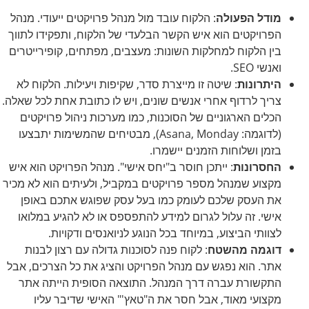
מודל הפעולה
: הלקוח עובד מול מנהל פרויקטים ייעודי. מנהל
הפרויקטים הוא איש הקשר הבלעדי של הלקוח, ותפקידו לתווך
בין הלקוח למחלקות השונות: מעצבים, מפתחים, קופירייטרים
ואנשי SEO.
היתרונות
: שיטה זו מייצרת סדר, שקיפות ויעילות. הלקוח לא
צריך לרדוף אחרי אנשים שונים, ויש לו כתובת אחת לכל שאלה.
הכלים הארגוניים של הסוכנות, כמו מערכות ניהול פרויקטים
(לדוגמה: Asana, Monday), מבטיחים שהמשימות יתבצעו
בזמן ושלוחות הזמנים יישמרו.
החסרונות
: ייתכן חוסר ב"יחס אישי". מנהל הפרויקט הוא איש
מקצוע שמנהל מספר פרויקטים במקביל, ולעיתים הוא לא מכיר
את העסק שלכם לעומק כמו בעל עסק שפוגש אתכם באופן
אישי. זה עלול לגרום למידע להתפספס או לא להגיע במלואו
לצוותי הביצוע, במיוחד בכל הנוגע לניואנסים ודקויות.
דוגמה מהשטח
: לקוח פנה לסוכנות גדולה עם רצון לבנות
אתר. הוא נפגש עם מנהל הפרויקט והציג את כל הצרכים, אבל
התקשורת עברה דרך המנהל. התוצאה הסופית הייתה אתר
מקצועי מאוד, אבל חסר את ה"טאץ'" האישי שדיבר עליו