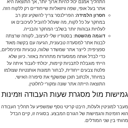
התהליך אמנם יכול להיות ארוך יותר, אך התוצאה היא
אתר בעל אופי, שפה וויזואליות שייחודיים רק ללקוח הזה.
חסרון הלמידה
: הפרילנסר צריך להשקיע זמן רב
במחקר על כל לקוח, מה שעלול להוביל לעיכובים או
לעלויות גבוהות יותר בשלבי המחקר והבנייה.
דוגמה מהשטח
: בסטודיו שלי לעיצוב, לקוחה שרצתה
לבנות אתר למסעדה טבעונית, הגיעה עם בקשה מאוד
ספציפית: לייצר אתר שמשדר שלווה, טבעיות ומינימליזם,
כדי לבדל אותה ממסעדות מתחרות באזור. כיוון שלא
הייתי מוגבלת לתבניות קיימות, יכולתי לעבוד איתה על
פלטת צבעים ייחודית, לבחור תמונות אותנטיות שצולמו
במיוחד, ולכתוב תוכן שמשקף את סיפורה האישי.
התוצאה הייתה אתר שונה ומקורי לחלוטין.
גמישות מול מסגרת שעות העבודה וזמינות
מעבר למוניטין ולעלות, היבט קריטי נוסף שמשפיע על תהליך העבודה
הוא הזמינות והגמישות של הגורם המבצע. בסוגיה זו, קיים הבדל
מהותי בין שני המודלים.