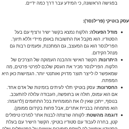
בפגישה הראשונה, כי המידע עבר דרך כמה ידיים.
עסק בוטיקי (פרילנסר):
מודל הפעולה
: הלקוח נמצא בקשר ישיר ורציף עם בעל
הסטודיו. הוא מקבל את התשובות באופן מיידי וללא תיווך.
הפרילנסר הוא גם המעצב, גם המתכנת, ופעמים רבות גם
מנהל הקידום.
היתרונות
: הקשר האישי וההבנה העמוקה של הצרכים של
הלקוח. הפרילנסר מכיר את העסק שלכם לפרטי פרטים, מה
שמאפשר לו לייצר תוצר מדויק ואותנטי יותר. הגמישות כאן היא
המפתח.
החסרונות
: עסק בוטיקי תלוי לעיתים בזמינות של אדם אחד.
אם הוא עמוס, חולה או בחופשה, העבודה עלולה להתעכב.
בנוסף, ייתכן שאין לו את המומחיות בכל התחומים (לדוגמה:
הוא מתמחה בבניית אתרים, אבל פחות בקידום ממומן).
דוגמה מהשטח
: לקוחה שרצתה לבנות אתר למרכז טיפולים
קטן, בחרה לעבוד עם סטודיו בוטיקי. הקשר הישיר עם בעלת
הסטודיו איפשר לה לשתף סיפורים אישיים על המטופלים שלה