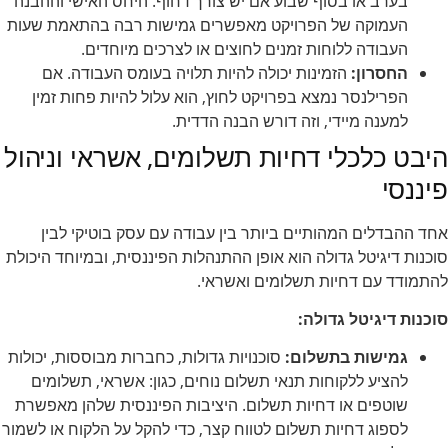
בערב או בסוף שבוע אם יש צורך דחוף. היחס האישי וההבנה
העמוקה של הפרויקט מאפשרים גמישות רבה בהתאמת שעות
העבודה ללוחות זמנים לחוצים או לצרכים מיוחדים.
החסרון:
הזמינות יכולה להיות תלויה בעומס העבודה. אם
הפרילנסר נמצא בפרויקט לחוץ, הוא עלול להיות פחות זמין
למענה מיידי, וזה דורש הבנה הדדית.
היבט כלכלי דחיות תשלומים, אשראי וניהול
פיננסי
אחד ההבדלים המהותיים ביותר בין עבודה עם עסק בוטיקי לבין
סוכנות דיגיטל גדולה הוא אופן ההתנהלות הפיננסית, ובמיוחד היכולת
להתמודד עם דחיות תשלומים ואשראי.
סוכנות דיגיטל גדולה:
גמישות בתשלום:
סוכנויות גדולות, כחברות מבוססות, יכולות
להציע ללקוחות תנאי תשלום נוחים, כגון: אשראי, תשלומים
שוטפים או דחיות תשלום. היציבות הפיננסית שלהן מאפשרת
לספוג דחיות תשלום לטווח קצר, כדי להקל על הלקוח או לשמור