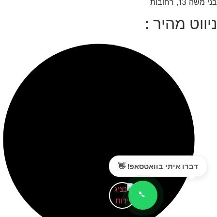
בני משה 13, רחובות
ניווט מהיר :
דברו איתי בוואטסאפ! 👋