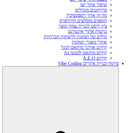
שיפור אתר ישן
פרויקטים מובילים
מה זה אתר רספונסיבי?
תוספים מומלצים לוורדפרס
צ'ק ליסט לבניית עמוד מוצר
נגישות אתרי אינטרנט
גדלים של תמונות לרשתות חברתיות
אתרי מאגרי תמונות
קידום אורגני מותאם לגוגל
קידום מותאם למנועי AI
קידום A.E.O
פיתוח ובניית אתרים Vibe Coding