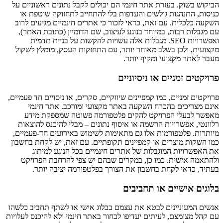
הביקוש בשוק. בעזרת אתר חינמי הם יכולים לקבל נתונים ראשוניים על
כניסות, התנהגות גולשים והעדפות בלי להתחייב לתחזוקה שוטפת או
השקעה כלכלית. עם זאת, כדאי לזכור כי אתרים חינמיים מגיעים לרוב
עם מגבלות רבות, במיוחד בנוגע לעיצוב, שם הדומיין (כתובת האתר),
ואפשרויות SEO. מגבלות אלה עשויות להקשות על בניית תדמית
מקצועית, ולכן בשלב מאוחר יותר, עם התחזקות העסק, מומלץ לשקול
מעבר לאתר מקצועי ומקיף יותר.
פרויקטים זמניים או ניסיוניים
פרויקטים זמניים, כמו קמפיינים שיווקיים, סקרים, או ניסויים חד פעמיים,
אינם מצריכים בהכרח השקעה באתר מקצועי ומורכב. אתר חינמי
מאפשר לבעלי הפרויקט להקים פלטפורמה פשוטה שמספקת מידע
רלוונטי, אפשרויות הרשמה או איסוף נתונים – מבלי להיכנס להוצאות
מיותרות. פלטפורמות אלו גם מתאימות לשימוש באירועים חד-פעמיים,
כמו השקות מוצרים או קמפיינים תקופתיים. עם זאת, יש לקחת בחשבון
את האפשרויות המוגבלות של אתרים חינמיים בכל הנוגע למיתוג
ולהתאמה אישית. כמו כן, במקרים שבהם יש צפי להרחבת הפרויקט
בעתיד, כדאי לקחת בחשבון את הצורך בפלטפורמה יציבה יותר.
בלוגים אישיים או תחביבים
אנשים המעוניינים לבטא את עצמם בבלוג אישי או לשתף תחביב כלשהו
עם קהל מצומצם, לעיתים יעדיפו לבחור באתר חינמי ולא להיכנס לעלויות