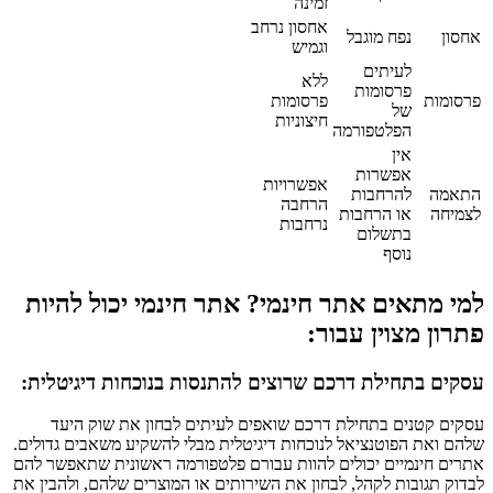
זמינה
אחסון נרחב
אחסון
נפח מוגבל
וגמיש
לעיתים
ללא
פרסומות
פרסומות
פרסומות
של
חיצוניות
הפלטפורמה
אין
אפשרות
אפשרויות
התאמה
להרחבות
הרחבה
לצמיחה
או הרחבות
נרחבות
בתשלום
נוסף
למי מתאים אתר חינמי? אתר חינמי יכול להיות
פתרון מצוין עבור:
עסקים בתחילת דרכם שרוצים להתנסות בנוכחות דיגיטלית:
עסקים קטנים בתחילת דרכם שואפים לעיתים לבחון את שוק היעד
שלהם ואת הפוטנציאל לנוכחות דיגיטלית מבלי להשקיע משאבים גדולים.
אתרים חינמיים יכולים להוות עבורם פלטפורמה ראשונית שתאפשר להם
לבדוק תגובות לקהל, לבחון את השירותים או המוצרים שלהם, ולהבין את