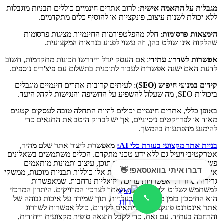
מגבלות על התאמה אישית
: לרוב אתרים חינמיים כוללים תבניות מוגבלות
ללא יכולת לשנות עיצוב, פונקציות או להוסיף כלים מתקדמים.
הימצאות פרסומות
: חלק מהפלטפורמות החינמיות מציגות פרסומות
שהלקוח אינו שולט בהן, וזה עשוי לפגוע בנראות המקצועית.
אפשרות לשדרוג עתידי
: אם העסק יגדל ויידרשו תכונות מתקדמות, חשוב
לדעת האם ישנה אפשרות לעבור לתוכנית בתשלום עם פיצ'רים נוספים.
קידום במנועי חיפוש (SEO)
: לעיתים קרובות אתרים חינמיים מוגבלים
ביכולות SEO, מה שעלול להשפיע על החשיפה והנגישות לקהל היעד.
באופן כללי, אתרים חינמיים יכולים להיות התחלה טובה לעסקים קטנים
מאוד או לפרויקטים ניסיוניים, אך יש לבדוק היטב את התנאים כדי
להימנע מהפתעות בהמשך.
בניית אתר מקצועי בעזרת כלי AI:
מאפשרת ליצור אתר שלם מהיר,
אטרקטיבי ויעיל גם ללא ידע טכני מתקדם. הכלים משתמשים בשאלונים
פשוטים או הנחיות טקסט, ומייצרים תוכן, עיצוב ותמונות מותאמים
דברו איתי בוואטסאפ! 👋
אישית תוך דקות ספורות. פלטפורמות אלו כוללות תבניות מוכנות, ממשקי
גרירה ושחרור, ואפשרויות עריכה ויזואליות נרחבות, שמאפשרות
למשתמש לשלוט ולהתאים את האתר לצרכיו המדויקים. היתרון המרכזי
הוא החיסכון בזמן משמעותי ובעלויות, תוך שמירה על איכות גבוהה של
אתר אינטרנט פונקציונלי, המתאים לקידום, כולל אפשרות לשדרוג
והרחבה בעתיד. עם זאת, כדי לקבל תוצאה סופית מקצועית וייחודית,