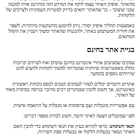
מהאתר. איפיון האתר עצמו לוקח את המידע הזה ומתרגם אותו למבנה
טכני ועיצובי – כך שהאתר יתאים בדיוק למטרות העסקיות ולצרכים של
הלקוחות.
באמצעות תהליך איפיון יסודי, ניתן להימנע מהשקעות מיותרות, לשפר
את חוויית המשתמש באתר, ולהבטיח שהאתר ימשוך ויעניין את הקהל
המתאים.
בניית אתר בחינם
עסקים שמציעים אתרי אינטרנט בחינם עושים זאת לעיתים קרובות
כחלק מאסטרטגיה שיווקית שמטרתה למשוך לקוחות ולהציע להם
שירותים נוספים בהמשך.
אתרים חינמיים יכולים לעזור לעסקים קטנים לבסס נוכחות ראשונית
באינטרנט, אך חשוב להבין שבמקרים רבים מדובר בגרסה בסיסית מאוד
של האתר,
עם אפשרויות מוגבלות ועם פרסומות או מגבלות על התאמה אישית.
לפני שמקבלים הצעה לאתר חינמי, חשוב לבדוק מספר דברים:
תנאי השימוש
: כדאי לקרוא בעיון את תנאי השימוש כדי להבין האם
האתר נשאר בבעלות הלקוח או בבעלות ספק השירות.