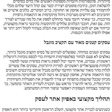
מיותרות. פלטפורמות חינמיות מספקות לאנשים אלו כלים בסיסיים
להעלאת תוכן, כתיבת פוסטים ויצירת קשר עם קהל היעד שלהם מבלי
להתמודד עם עלויות אחסון או תחזוקה. ברוב המקרים, בלוגים אישיים או
תחביבים לא דורשים מערכות ניהול מתקדמות או התאמות גרפיות
מורכבות, כך שאתר חינמי עשוי בהחלט לספק את כל מה שנדרש לצורך
הזה. עם זאת, חובבי הבלוגים עלולים להתקשות בהיבטי נראות מקצועית,
ובייחוד אם יש להם שאיפה להרחיב את הבלוג בעתיד לקהל רחב יותר או
אפילו להפיק ממנו הכנסות.
עסקים קטנים מאוד עם תקציב מוגבל
עסקים קטנים במיוחד, שפועלים לעיתים על בסיס תקציב מוגבל ביותר,
נאלצים לא פעם לבחור בפלטפורמות חינמיות כדי לבסס נוכחות דיגיטלית
ראשונית. עבורם, אתר חינמי יכול לספק נראות בסיסית ועשוי למשוך
לקוחות פוטנציאליים ראשוניים. למרות היתרונות, עסקים אלו עשויים
לגלות מהר מאוד שהאתר החינמי שלהם מגביל אותם בהיבטים חשובים
כמו התאמה אישית, אחסון קבצים או גישה לנתוני אנליטיקה מתקדמת.
מכיוון שככל שהעסק מתפתח יש צורך להעמיק את הפעילות השיווקית
והדיגיטלית, כדאי להיערך מראש עם תוכנית לשדרוג האתר בהמשך, כך
שיתמוך בצמיחה העסקית ויאפשר שיפור חוויית המשתמש.
תהליך מקצועי באפיון אתר לעסק
כשניגשים לבניית אתר מקצועי, השלב הראשון והקריטי ביותר הוא האפיון