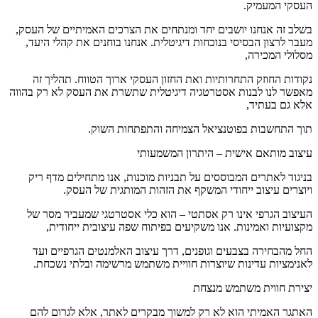
העסקי המעמיק.
בשלב זה אנחנו יושבים יחד ומנתחים את הצרכים האמיתיים של העסק,
מעבר לרצון הבסיסי בנוכחות דיגיטלית. אנחנו בוחנים את קהלי היעד,
מסלולי המכירה,
נקודות החוזק התחרותיות ואת החזון העסקי ארוך הטווח. תהליך זה
מאפשר לנו לבנות אסטרטגיה דיגיטלית שתשרת את העסק לא רק בהווה
אלא גם בעתיד,
תוך התחשבות בפוטנציאל הצמיחה והתפתחות השוק.
עיצוב מותאם אישית – היתרון המשמעותי
בניגוד לאתרים המבוססים על תבניות מוכנות, אנו מתחילים מדף ריק
ויוצרים עיצוב ייחודי המשקף את הזהות המותגית של העסק.
העיצוב הגרפי אינו רק אסתטי – הוא כלי אסטרטגי שמעביר מסר של
מקצועיות ואמינות. אנו משקיעים בפיתוח שפה עיצובית ייחודית,
החל מהבחירה בצבעים וגופנים, דרך עיצוב האלמנטים הגרפיים ועד
לאנימציות עדינות שיוצרות חוויית משתמש מרשימה ובלתי נשכחת.
יצירת חווית משתמש מנצחת
האתגר האמיתי הוא לא רק למשוך מבקרים לאתר, אלא לגרום להם