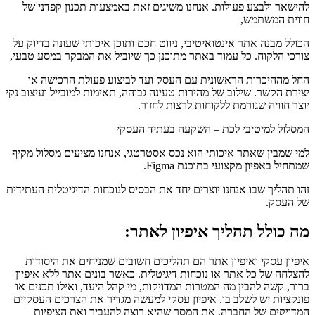
להישאר ולבצע פעולות. אנחנו משיגים זאת באמצעות תכנון קפדני של
חווית המשתמש,
הכולל מבנה אתר אינטואיטיבי, ניווט חכם ותוכן איכותי שעונה בדיוק על
צורכי הלקוח. כל עמוד באתר מתוכנן כך שיוביל את המבקר במסע טבעי,
החל מההיכרות הראשונית עם העסק ועד לביצוע פעולת הרכישה או
יצירת הקשר. שילוב של מהירות טעינה גבוהה, תאימות למובייל ועיצוב נקי
יוצר חוויה שגורמת ללקוחות לרצות לחזור.
המסלול למיטיבי לכת – השקעה בעתיד העסקי
למי שמבין שאתר איכותי הוא נכס אסטרטגי, אנחנו מציעים מסלול מקיף
שמתחיל באפיון מקצועי בתוכנת Figma.
זהו תהליך שבו אנחנו יוצרים יחד את הבסיס לנוכחות הדיגיטלית העתידית
של העסק.
מה כולל תהליך איפיון לאתר:
איפיון עסקי ואיפיון אתר הם תהליכים חשובים שמניחים את היסודות
להצלחה של כל אתר או נוכחות דיגיטלית. כאשר בונים אתר ללא איפיון
ברור, קשה להבין מה המטרות המדויקות, מי קהל היעד, ואילו תכנים או
פונקציות יש לשלב בו. איפיון עסקי למעשה מגדיר את הצרכים העסקיים
המדויקים של החברה, את המסר שהיא רוצה להעביר ואת הציפיות