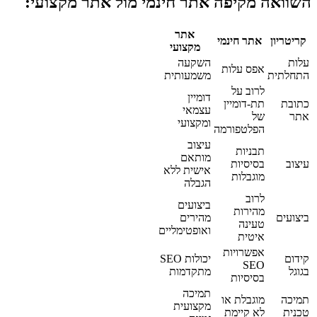
השוואה מקיפה אתר חינמי מול אתר מקצועי:
אתר
קריטריון
אתר חינמי
מקצועי
עלות
השקעה
אפס עלות
התחלתית
משמעותית
לרוב על
דומיין
כתובת
תת-דומיין
עצמאי
אתר
של
ומקצועי
הפלטפורמה
עיצוב
תבניות
מותאם
עיצוב
בסיסיות
אישית ללא
מוגבלות
הגבלה
לרוב
ביצועים
מהירות
ביצועים
מהירים
טעינה
ואופטימליים
איטית
אפשרויות
קידום
יכולות SEO
SEO
בגוגל
מתקדמות
בסיסיות
תמיכה
תמיכה
מוגבלת או
מקצועית
טכנית
לא קיימת