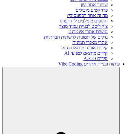
שיפור אתר ישן
פרויקטים מובילים
מה זה אתר רספונסיבי?
תוספים מומלצים לוורדפרס
צ'ק ליסט לבניית עמוד מוצר
נגישות אתרי אינטרנט
גדלים של תמונות לרשתות חברתיות
אתרי מאגרי תמונות
קידום אורגני מותאם לגוגל
קידום מותאם למנועי AI
קידום A.E.O
פיתוח ובניית אתרים Vibe Coding