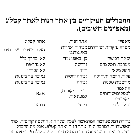
ההבדלים העיקריים בין אתר חנות לאתר קטלוג
(מאפיינים חשובים).
מאפיין
אתר חנות
אתר קטלוג
מטרה עיקרית ושירותים
מכירות ישירות
הצגת מוצרים ושירותים
באינטרנט
יכולת רכישה
כן, באופן מידי
לא, בדרך כלל
מערכת תשלומים
נדרשת
לא נדרשת
ניהול מלאי
חיוני
לא הכרחי
עלות הקמה ותחזוקה
גבוהה יחסית
נמוכה עד בינונית
מורכבות טכנית
גבוהה
נמוכה עד בינונית
התאמה
חנויות מקוונות,
לעסקים/שירותים
B2B
קמעונאות
מקצועיים
יכולת לידים
בינוני
גבוהה
בחירת הפלטפורמה המתאימה לעסק שלך היא החלטה קריטית. שתי
האפשרויות המרכזיות הן אתר חנות ואתר קטלוג. אבל מה ההבדל
ביניהם? ואיך תדעו איזה פתרון מתאים יותר לעסק שלכם? במאמר זה