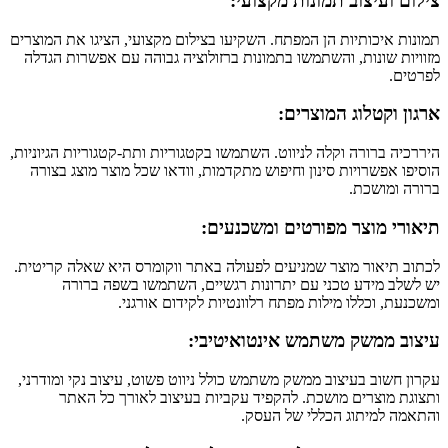
צילום ועיצוב תמונות מקצועי:
תמונות איכותיות הן המפתח. השקיעו בצילום מקצועי, הציגו את המוצרים
מזוויות שונות, והשתמשו בתמונות ברזולוציה גבוהה עם אפשרות הגדלה
לפרטים.
ארגון וקטלוג המוצרים:
היררכיה ברורה וקלה לניווט. השתמשו בקטגוריות ותת-קטגוריות הגיוניות,
הוסיפו אפשרויות סינון וחיפוש מתקדמות, וודאו שכל מוצר מוצג בצורה
ברורה ומושכת.
תיאורי מוצר מפורטים ומשכנעים:
לכתוב תיאור מוצר שמניעים לפעולה באתר ווקומרס היא שאלה קריטית.
יש לשלב מידע טכני עם יתרונות רגשיים, השתמשו בשפה ברורה
ומשכנעת, וכללו מילות מפתח רלוונטיות לקידום אורגני.
עיצוב ממשק משתמש אינטואיטיבי:
עקרון חשוב בעיצוב ממשק משתמש כולל ניווט פשוט, עיצוב נקי ומודרני,
ותצוגת מוצרים מושכת. להקפיד עקביות בעיצוב לאורך כל האתר
והתאמה למיתוג הכללי של העסק.