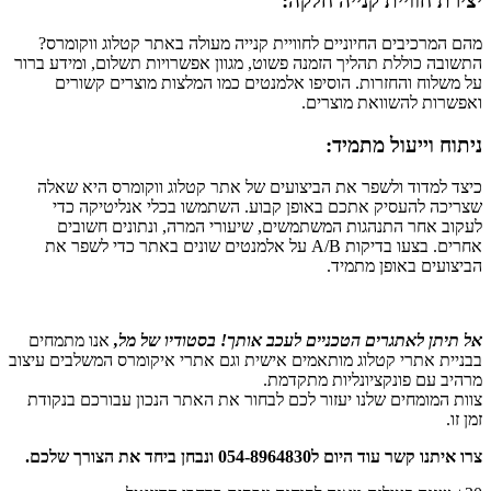
יצירת חוויית קנייה חלקה:
מהם המרכיבים החיוניים לחוויית קנייה מעולה באתר קטלוג ווקומרס?
התשובה כוללת תהליך הזמנה פשוט, מגוון אפשרויות תשלום, ומידע ברור
על משלוח והחזרות. הוסיפו אלמנטים כמו המלצות מוצרים קשורים
ואפשרות להשוואת מוצרים.
ניתוח וייעול מתמיד:
כיצד למדוד ולשפר את הביצועים של אתר קטלוג ווקומרס היא שאלה
שצריכה להעסיק אתכם באופן קבוע. השתמשו בכלי אנליטיקה כדי
לעקוב אחר התנהגות המשתמשים, שיעורי המרה, ונתונים חשובים
אחרים. בצעו בדיקות A/B על אלמנטים שונים באתר כדי לשפר את
הביצועים באופן מתמיד.
אל תיתן לאתגרים הטכניים לעכב אותך! בסטודיו של מל,
אנו מתמחים
בבניית אתרי קטלוג מותאמים אישית וגם אתרי איקומרס המשלבים עיצוב
מרהיב עם פונקציונליות מתקדמת.
צוות המומחים שלנו יעזור לכם לבחור את האתר הנכון עבורכם בנקודת
זמן זו.
צרו איתנו קשר עוד היום ל054-8964830 ונבחן ביחד את הצורך שלכם.