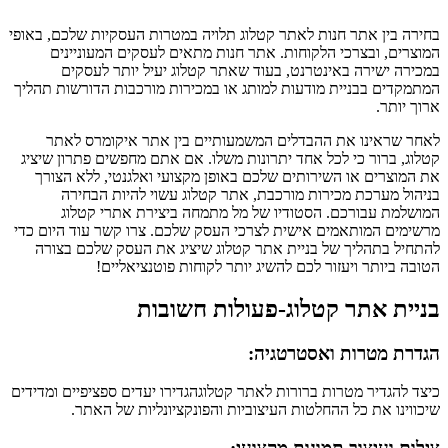
בחירה בין אתר חנות לאתר קטלוג תלויה במטרות העסקיות שלכם, באופי
המוצרים, ובצרכי הלקוחות. אתר חנות מתאים לעסקים המעוניינים
במכירה ישירה באינטרנט, בעוד שאתר קטלוג יעיל יותר לעסקים
המתמקדים בבניית מודעות למותג או במכירות מורכבות הדורשות תהליך
ארוך יותר.
לאחר שראינו את ההבדלים המשמעותיים בין אתר איקומרס לאתר
קטלוג, ברור כי לכל אחד יתרונות משלו. אם אתם מחפשים פתרון שיציג
את המוצרים או השירותים שלכם באופן מקצועי ואלגנטי, ללא הצורך
בניהול מערכת מכירות מורכבת, אתר קטלוג עשוי להיות הבחירה
המושלמת עבורכם. הסטודיו של מל מתמחה ביצירת אתרי קטלוג
מרשימים המותאמים אישית לצרכי העסק שלכם. צרו קשר עוד היום כדי
להתחיל בתהליך של בניית אתר קטלוג שיציג את העסק שלכם בצורה
הטובה ביותר ויעזור לכם להשיג יותר לקוחות פוטנציאליים!
בניית אתר קטלוג-פעולות חשובות
הגדרת מטרות ואסטרטגיה:
כיצד להגדיר מטרות ברורות לאתר קטלוגהגדירו יעדים ספציפיים ומדידים
שיכווינו את כל ההחלטות העיצוביות והפונקציונליות של האתר.