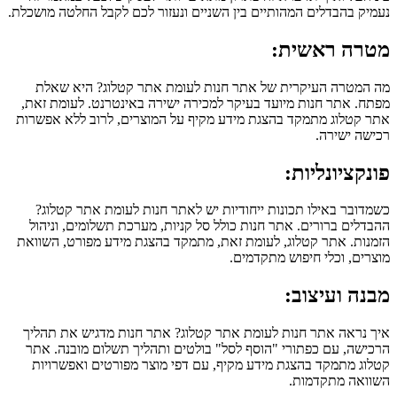
נעמיק בהבדלים המהותיים בין השניים ונעזור לכם לקבל החלטה מושכלת.
מטרה ראשית:
מה המטרה העיקרית של אתר חנות לעומת אתר קטלוג? היא שאלת
מפתח. אתר חנות מיועד בעיקר למכירה ישירה באינטרנט. לעומת זאת,
אתר קטלוג מתמקד בהצגת מידע מקיף על המוצרים, לרוב ללא אפשרות
רכישה ישירה.
פונקציונליות:
כשמדובר באילו תכונות ייחודיות יש לאתר חנות לעומת אתר קטלוג?
ההבדלים ברורים. אתר חנות כולל סל קניות, מערכת תשלומים, וניהול
הזמנות. אתר קטלוג, לעומת זאת, מתמקד בהצגת מידע מפורט, השוואת
מוצרים, וכלי חיפוש מתקדמים.
מבנה ועיצוב:
איך נראה אתר חנות לעומת אתר קטלוג? אתר חנות מדגיש את תהליך
הרכישה, עם כפתורי "הוסף לסל" בולטים ותהליך תשלום מובנה. אתר
קטלוג מתמקד בהצגת מידע מקיף, עם דפי מוצר מפורטים ואפשרויות
השוואה מתקדמות.