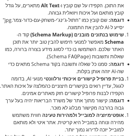
את התוכן. הקפידו על שם קובץ ו-
Alt Text
מתארים, על גודל
קובץ מותאם ועל איכות ויזואלית גבוהה.
דוגמה:
שם קובץ כמו "חתול-ג'ינג'י-משחק-עם-כדור-צמר.jpg"
יסייע ל-AI להבין את התמונה.
שימוש בנתונים מובנים (Schema Markup)
קוד ה-
Schema
מאפשר למנועי חיפוש להבין טוב יותר את תוכן
האתר שלכם. השתמשו בו כדי לסווג מידע בצורה ברורה, כמו
שאלות ותשובות (Schema
).
FAQPage
דוגמה:
סמנו כל שאלה ותשובה בקוד Schema מתאים כדי
שה-AI יזהה אותן בקלות.
בניית פרופיל קישורים איכותי ורלוונטי
מנועי AI, בדומה
לגוגל, עדיין רואים בקישורים חיצוניים כהמלצה על איכות האתר.
הקפידו לבנות פרופיל קישורים חזק מאתרים אמינים.
דוגמה:
קישור מתוך אתר של משרד הבריאות יהיה בעל ערך
גבוה בהרבה מקישור מבלוג לא מוכר.
אופטימיזציה למובייל ולמהירות טעינה
חווית משתמש
מהירה ונוחה במובייל היא קריטית. אתר איטי ולא מותאם
למובייל יזכה לדירוג נמוך יותר.