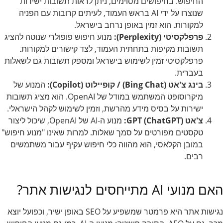
החיפוש. בחיפושים מסוימים, ניתן לראות תשובות ישירות
שנוצרו על ידי AI בראש העמוד, לעיתים קרובות עם הפניה
למקורות. הוא זמין באופן נרחב בישראל.
פרפלקסיטי (Perplexity):
מנוע חיפוש פופולרי שנוטה להציג
תשובות מקיפות בתחתית העמוד, לצד קישורים למקורות.
פרפלקסיטי זמין לשימוש בישראל ומספק תשובות גם לשאלות
בעברית.
בינג צ'אט (Bing Chat) / קופיילוט (Copilot):
המנוע של
מיקרוסופט המשתמש במודל של OpenAI. הוא מציג תשובות
ישירות על בסיס מידע מהרשת, וזמין לשימוש לקהל הישראלי.
צ'אט GPT (ChatGPT):
מנוע ה-AI של OpenAI, שיכול ליצור
טקסטים מפורטים על סמך שאלות. למרות שאינו "מנוע חיפוש"
במובן הקלאסי, הוא מהווה כלי חיפוש עקיף עבור משתמשים
רבים.
האם מנועי AI מתייחסים לנגישות אתר?
נגישות אתר היא פרמטר שמשפיע על SEO באופן ישיר, וכפועל יוצא