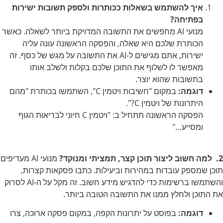
איך להשתמש בשאלות ככותרות ולספק תשובות ישירות
בפתיחה?
מנועי AI מחפשים את התשובה המדויקת ביותר לשאלה. כאשר
הכותרת שלכם היא שאלה, והפסקה הראשונה עונה עליה
ישירות, אתם מגישים ל-AI את התשובה על מגש של כסף. זה
מאפשר לו לשלוף את התוכן שלכם בקלות ולשלב אותו
בתשובות שהוא יוצר.
דוגמה:
במקום "חשיבות ויטמין C", השתמשו בכותרת "מהם
היתרונות של ויטמין C?".
הפסקה הראשונה תתחיל ב: "ויטמין C חיוני לבריאות הגוף
ומסייע…"
2. למה חשוב ליצור תוכן קצר, תמציתי ומנוקד?
מנועי AI מעדיפים
תוכן שמספק עובדות במהירות וביעילות. כתבו פסקאות קצרות,
והשתמשו ברשימות כדי להדגיש מידע חשוב. זה מקל על ה-AI לסרוק
את התוכן ולחלץ ממנו את התשובה הטובה ביותר.
דוגמה:
בפוסט על יתרונות הקפה, במקום פסקה ארוכה, צרו