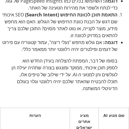
דוגמה:
השתמשו בכלים כמו PageSpeed Insights של גוגל
כדי לנתח ולשפר את מהירות הטעינה של האתר.
התאמת תוכן לכוונת החיפוש (Search Intent)
SEO איכותי
שם דגש על הבנת כוונת החיפוש של הגולש. האם הוא מחפש
מידע, מוצר לקנייה, או נווט לאתר מסוים? התוכן שלכם צריך
להתאים במדויק לכוונה זו.
דוגמה:
אם גולש מחפש "נעלי ריצה", עמוד קטגוריה עם פירוט
של דגמים ופילטרים יהיה רלוונטי יותר ממאמר כללי.
בסופו של דבר, המפתח להצלחה בעידן החדש הוא
לספק תוכן איכותי, ממוקד ומונגש בצורה שתהיה יעילה הן
לגולשים והן למנועי ה-AI. על ידי שילוב של טיפים אלו,
תוכלו להבטיח שהאתר שלכם יהיה רלוונטי וגלוי בעולם
הדיגיטלי המשתנה.
שם מנוע AI
מציג
הערות
אתרים
ישראלים