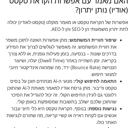
האם מאמר עם אפשרות הקראת טקסט
(אודיו) נותן יתרון?
אפשרות של הקראת טקסט או מאמר מוקלט (טקסט-לאודיו) יכולה
לתת יתרון משמעותי הן ל-SEO והן ל-AEO.
שיפור חוויית המשתמש:
מתן אפשרות האזנה לתוכן משפר
את חוויית המשתמש. זה מאפשר לגולשים לצרוך את המידע
בדרכים שונות – בנסיעה, בזמן פעילות גופנית, או ללא צורך
בקריאה. זמן השהייה באתר (Dwell Time) יעלה, ושיעור
הנטישה (Bounce Rate) ירד, מה שמהווה אינדיקטור חיובי
למנועי חיפוש.
התאמה לחיפוש קולי:
מנועי ה-AI מנתחים תוכן על בסיס
טקסט ודיבור. מתן גרסת אודיו למאמר מאותת ל-AI שהתוכן
רלוונטי גם לעידן החיפוש הקולי. זה יכול להגדיל את הסיכוי
שהתוכן שלכם ישולב בתשובות שמסופקות באופן קולי.
נגישות נוספת:
בנוסף, הקראת טקסט היא כלי חיוני עבור
אנשים עם לקויות ראייה או קשיי קריאה, מה שתורם לנגישות
האתר כולו.