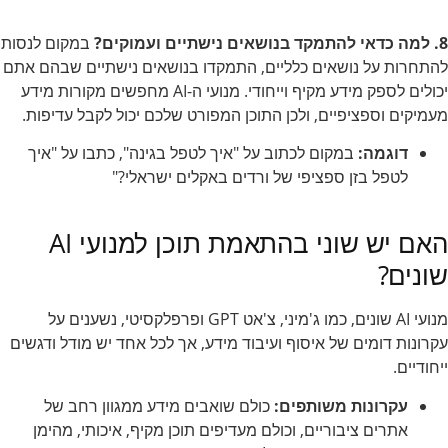
8. למה כדאי להתמקד בנושאים נישתיים ועמוקים?
במקום לנסות
להתחרות על נושאים כלליים, התמקדו בנושאים נישתיים שבהם אתם
יכולים לספק מידע מקיף וייחודי. מנועי ה-AI מחפשים מקורות מידע
מעמיקים וספציפיים, ולכן התוכן המפורט שלכם יכול לקבל עדיפות.
דוגמה:
במקום לכתוב על "איך לטפל בגינה", כתבו על "איך
לטפל בזן ספציפי של ורדים באקלים ישראלי?"
האם יש שוני בהתאמת תוכן למנועי AI
שונים?
מנועי AI שונים, כמו ג'מיני, צ'אט GPT ופרפלקסיטי, נשענים על
עקרונות דומים של איסוף ועיבוד מידע, אך לכל אחד יש מודל ודגשים
ייחודיים.
עקרונות משותפים:
כולם שואבים מידע ממגוון רחב של
אתרים ציבוריים, וכולם מעדיפים תוכן מקיף, איכותי, מהימן