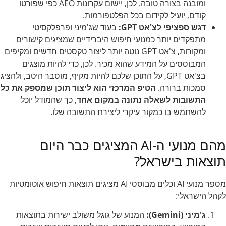
ומובנה בצורה טובה. לכן, יישום עקרונות AEO כפי שפורטו
קודם, יועיל לקידום בכל הפלטפורמות.
דגש ספציפי לצ'אט GPT:
בעוד שג'מיני ופרפלקסיטי
מתפקדים יותר כמנועי חיפוש היברידיים שמציגים קישורים
ומקורות, צ'אט GPT נוטה יותר ליצור טקסטים חדשים ומקיפים
המבוססים על המידע שהוא מכיר. לכן, כדי להיות מוצגים
בצ'אט GPT, על התוכן שלכם להיות מקיף, מוסבר היטב, ולהציג
סמכות ברורה.
הטיפ המרכזי הוא ליצור תוכן שמספק את כל
התשובות לשאלה נתונה במקום אחד
, כך שהמודל יוכל
להשתמש בו כמקור עיקרי ליצירת התשובה שלו.
מהם מנועי ה-AI המציגים כבר היום
תוצאות בישראל?
מספר מנועי AI וכלים מבוססי AI מציגים תוצאות חיפוש אוטומטיות
לקהל הישראלי:
ג'מיני (Gemini):
המנוע של גוגל משולב ישירות בתוצאות