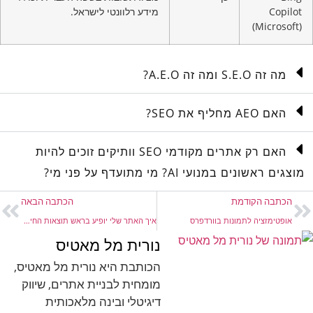
Copilot
מידע רלוונטי לישראל.
(Microsoft)
מה זה S.E.O ומה זה A.E.O?
האם AEO מחליף את SEO?
האם רק אתרים מקודמי SEO וותיקים זוכים להיות
מוצגים ראשונים במנועי AI? מי מתועדף על פני מי?
הכתבה הקודמת
הכתבה הבאה
אופטימזציה לתמונות בוורדפרס
איך האתר שלי יופיע בראש תוצאות החיפוש של גוגל?
נורית מל מאטיס
הכותבת היא נורית מל מאטיס,
מומחית לבניית אתרים, שיווק
דיגיטלי ובינה מלאכותית