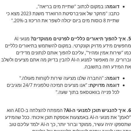
דוגמה:
במקום לכתוב "שתיית מים בריאה",
כתבו: "מחקר של אוניברסיטת הרווארד משנת 2023 מצא כי
שתיית 8 כוסות מים ביום יכולה לשפר את הריכוז ב-20%."
5. איך להפוך תיאורים כלליים לפרטים ממוקדים?
מנועי AI
מחפשים מידע מדויק וקונקרטי. במקום להשתמש בתיאורים כלליים
כמו "שירות אמין ומהיר", עליכם להפוך אותם לנתונים מדידים
וברורים. זה מאפשר למנוע ה-AI להבין בדיוק מה אתם מציעים ולשלב
את המידע הזה בתשובה.
דוגמה:
"החברה שלנו מציעה שירות לקוחות מעולה."
דוגמה מדויקת:
"אנו מציעים תמיכה טלפונית 24/7 ומגיבים
לכל פנייה בוואטסאפ בתוך שעה."
6. איך להנגיש תוכן למנועי ה-AI?
המפתח להצלחה ב-AEO הוא
"לאמן" את מנועי ה-AI באמצעות אספקת תוכן איכותי. ככל שהמידע
שתספקו יהיה עשיר, ממוקד וברור יותר, כך ה-AI ילמד עליכם טוב