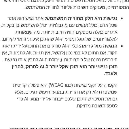
מכך, גם על AEO. הסיבה פשוטה: מנועי ה-AI, כמו גם מנועי החיפוש
המסורתיים, מעניקים חשיבות עליונה לחוויית המשתמש.
נגישות היא חלק מחוויית המשתמש:
אתר נגיש הוא אתר
שכל אדם, כולל אנשים עם מוגבלויות, יכול להשתמש בו בקלות.
אתרים כאלה מספקים חוויה חיובית יותר, מה שמאותת
לאלגוריתמים של גוגל ומנועי ה-AI שהתוכן איכותי וראוי לקידום.
הנגשה מול קריאה:
כלי ה-AI סורקים את התוכן על ידי קריאת
הקוד. אם התוכן לא בנוי נכון (למשל, אין תגיות Alt לתמונות, אין
היררכיה נכונה של כותרות וכו'), יכולת ה-AI להבין אותו נפגעת.
תוכן נגיש יותר הוא תוכן שקל יותר ל-AI לסרוק, להבין
ולעבד.
הקפדה על תקני נגישות (כמו WCAG) היא פעולה קריטית
שמשפרת לא רק את הדירוג במנועי חיפוש רגילים, אלא
גם את הסיכוי שהתוכן שלכם ייבחר על ידי מנועי AI כדי
לספק תשובה מדויקת.