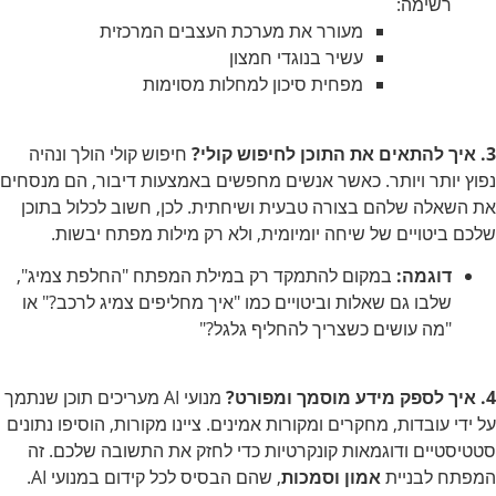
רשימה:
מעורר את מערכת העצבים המרכזית
עשיר בנוגדי חמצון
מפחית סיכון למחלות מסוימות
3. איך להתאים את התוכן לחיפוש קולי?
חיפוש קולי הולך ונהיה
נפוץ יותר ויותר. כאשר אנשים מחפשים באמצעות דיבור, הם מנסחים
את השאלה שלהם בצורה טבעית ושיחתית. לכן, חשוב לכלול בתוכן
שלכם ביטויים של שיחה יומיומית, ולא רק מילות מפתח יבשות.
דוגמה:
במקום להתמקד רק במילת המפתח "החלפת צמיג",
שלבו גם שאלות וביטויים כמו "איך מחליפים צמיג לרכב?" או
"מה עושים כשצריך להחליף גלגל?"
4. איך לספק מידע מוסמך ומפורט?
מנועי AI מעריכים תוכן שנתמך
על ידי עובדות, מחקרים ומקורות אמינים. ציינו מקורות, הוסיפו נתונים
סטטיסטיים ודוגמאות קונקרטיות כדי לחזק את התשובה שלכם. זה
המפתח לבניית
אמון וסמכות
, שהם הבסיס לכל קידום במנועי AI.