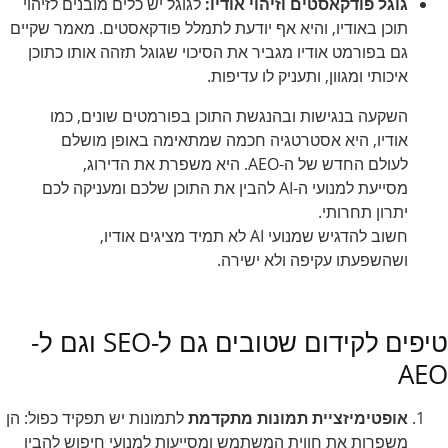
גוגל פודקאסטים וזיהוי אודיו:
לגוגל יש כלים מובנים לזיהוי
תוכן באודיו, והיא אף יודעת לתמלל פודקאסטים. מאמר שקיים
גם בפורמט אודיו מגביר את הסיכוי שגוגל תזהה אותו כתוכן
איכותי ומגוון, ותעניק לו עדיפות.
השקעה בנגישות ובהנגשת התוכן בפורמטים שונים, כמו
אודיו, היא אסטרטגיה חכמה שמתאימה באופן מושלם
לעולם החדש של ה-AEO. היא משפרת את הדירוג,
מסייעת למנועי ה-AI להבין את התוכן שלכם ומעניקה לכם
יתרון תחרותי.
חשוב להדגיש שמנועי AI לא תמיד מציגים אודיו,
ושהשפעתו עקיפה ולא ישירה.
טיפים לקידום שטובים גם ל-SEO וגם ל-
AEO
אופטימיזציית תמונות מתקדמת
לתמונות יש תפקיד כפול: הן
משפרות את חווית המשתמש ומסייעות למנועי חיפוש להבין