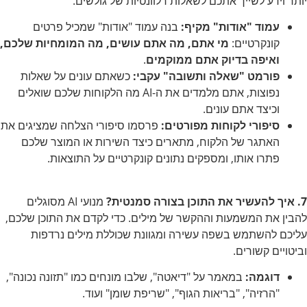
יותר וידע לשייך אתכם לשאלות רלוונטיות של גולשים.
עמוד "אודות" מקיף:
בנה עמוד "אודות" שמכיל פרטים
קונקרטיים:
מי אתם, מה אתם עושים, מה המומחיות שלכם,
ואיפה בדיוק אתם ממוקמים
.
פורמט "שאלה ותשובה" עקבי:
כשאתם עונים על שאלות
נפוצות, אתם מלמדים את ה-AI מה הלקוחות שלכם שואלים
וכיצד אתם עונים.
סיפורי לקוחות מפורטים:
פרסמו סיפורי הצלחה שמציגים את
האתגר של הלקוח, מתארים כיצד השירות או המוצר שלכם
פתרו אותו, ומספקים נתונים קונקרטיים על התוצאות.
7. איך להעשיר את התוכן בצורה סמנטית?
מנועי AI מסוגלים
להבין את המשמעות וההקשר של מילים. כדי לקדם את התוכן שלכם,
עליכם להשתמש בשפה עשירה ומגוונת שכוללת מילים נרדפות
וביטויים קשורים.
דוגמה:
במאמר על "דיאטה", שלבו מונחים כמו "תזונה נכונה",
"הרזיה", "בריאות הגוף", "שריפת שומן" ועוד.