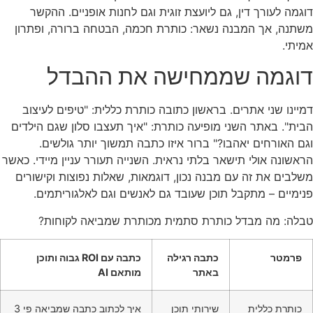
דוגמה לעורך דין, גם ליועצת זוגית וגם לחנות אופניים. ההקשר
משתנה, אך המבנה נשאר: כותרת חכמה, הבטחה ברורה, ופתרון
אמיתי.
דוגמה שממחישה את ההבדל
דמיינו שני אתרים. בראשון כתובה כותרת כללית: "טיפים לעיצוב
הבית". באתר השני מופיעה כותרת: "איך תעצבו סלון שגם הילדים
וגם האורחים יאהבו?" ברור איזו כתבה תמשוך יותר גולשים.
הראשונה אולי תישאר בלתי נראית. השנייה תעורר עניין מיידי. כאשר
משלבים את זה עם מבנה נכון, דוגמאות, שאלות נפוצות וקישורים
פנימיים – מתקבל תוכן שעובד גם לאנשים וגם לאלגוריתמים.
טבלה: מה מבדל כותרת סתמית מכותרת שמביאה לקוחות?
פרמטר
כתבה רגילה
כתבה עם ROI גבוה ותוכן
באתר
מותאם AI
כותרת כללית
שירותי תוכן
איך לכתוב כתבה שמביאה פי 3