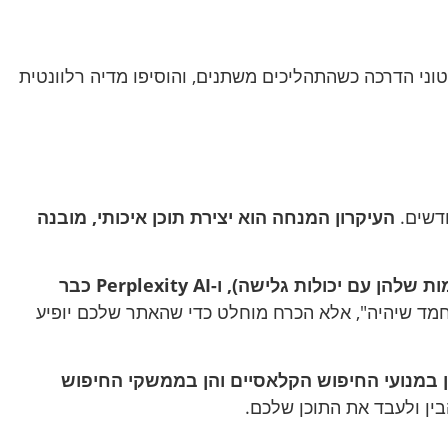
וני הדרכה כשהתהליכים משתנים, והוסיפו מדיה רלוונטית
העיקרון המנחה הוא יצירת תוכן איכותי, מובנה
Google's SGE (Search Generative Experience), ChatGPT (בגרסאות המתקדמות שלהן עם יכולות גלישה), ו-Perplexity AI כבר
חמד שיהיה", אלא הכרח מוחלט כדי שהאתר שלכם יופיע
הן במנועי החיפוש הקלאסיים והן בממשקי החיפוש
ן ולעבד את התוכן שלכם.