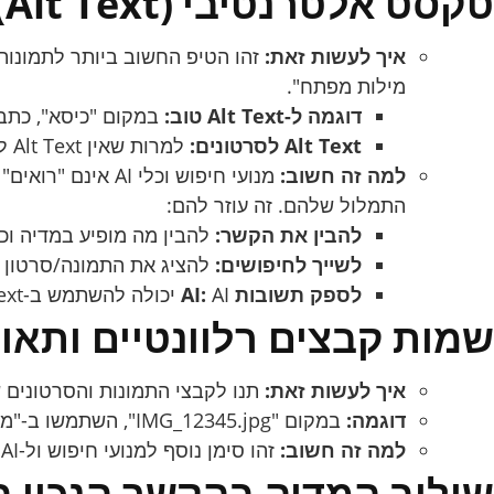
טקסט אלטרנטיבי (Alt Text) מפורט ומדויק – המפתח ל-AI ול-SEO:
איך לעשות זאת:
זהו הטיפ החשוב ביותר לתמונות.
מילות מפתח".
דוגמה ל-Alt Text טוב:
במקום "כיסא", כתבו
Alt Text לסרטונים:
למרות שאין Alt Text לסרטון עצמו, ודאו שיש לו כותרת ותיאור ברורים, ואף תמלול (Transcript) מלא.
למה זה חשוב:
התמלול שלהם. זה עוזר להם:
להבין את הקשר:
להבין מה מופיע במדיה וכי
לשייך לחיפושים:
להציג את התמונה/סרטון בחיפושי תמונות/וי
לספק תשובות AI:
AI יכולה להשתמש ב-Alt Text ובתיאורי וידאו כדי לתאר תמונות או לסכם סרטונים כחלק מהתשובות הגנרטיביות שלה.
שמות קבצים רלוונטיים ותאו
איך לעשות זאת:
תנו לקבצי התמונות והסרטונים
דוגמה:
במקום "IMG_12345.jpg", השתמשו ב-"מזגן-תדיראן-עילי-1.jpg" או "הדגמת-התקנת-מזגן-לבית.mp4".
למה זה חשוב:
זהו סימן נוסף למנועי חיפוש ול-AI להבין את תוכן הקובץ ולהתאים אותו לשאילתות רלוונטיות.
שילוב המדיה בהקשר הנכון בת