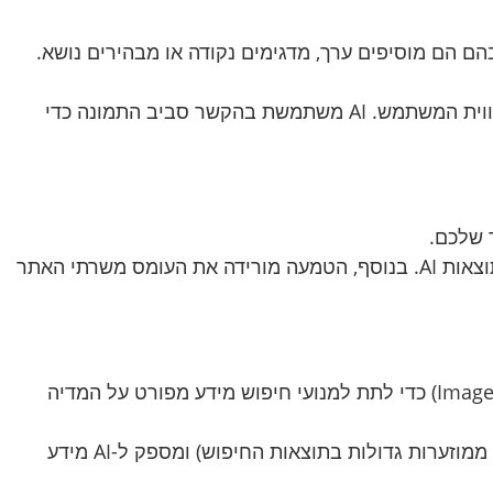
ם הם מוסיפים ערך, מדגימים נקודה או מבהירים נושא.
מנועי חיפוש וכלי AI מעריכים תוכן שמשלב טקסט ומדיה באופן הגיוני ומוסיף ערך משמעותי לחווית המשתמש. AI משתמשת בהקשר סביב התמונה כדי
 שלכם.
יוטיוב הוא מנוע החיפוש השני בגודלו בעולם, וסרטונים שם יכולים להופיע גם בחיפושי גוגל ובתוצאות AI. בנוסף, הטמעה מורידה את העומס משרתי האתר
בנוסף לסכמות כלליות, הטמיעו קוד סכמה ספציפי לווידאו (VideoObject) ולתמונות (ImageObject) כדי לתת למנועי חיפוש מידע מפורט על המדיה
זה עוזר למנועי חיפוש להציג תוצאות עשירות (Rich Snippets) עבור הווידאו שלכם (כמו תמונות ממוזערות גדולות בתוצאות החיפוש) ומספק ל-AI מידע