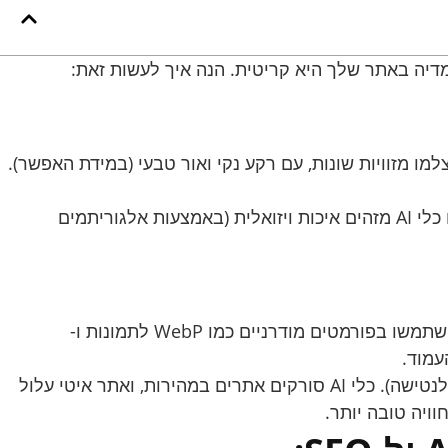
מו מזוויות שונות, עם רקע נקי ואור טבעי (במידת האפשר).
תמונות וסרטונים באיכות ירודה משדרים חוסר מקצועיות ופוגעים באמינות. גם מנועי חיפוש וגם כלי AI מזהים איכות ויזואלית (באמצעות אלגוריתמים
דחסו את התמונות והסרטונים כך שיהיו קטנים ככל האפשר מבלי לפגוע באיכות הוויזואלית. השתמשו בפורמטים מודרניים כמו WebP לתמונות ו-
מהירות טעינה היא גורם SEO קריטי. אתר איטי יפגע בדירוג בגוגל ובחווית המשתמש (שתגרום לנטישה). כלי AI סורקים אתרים במהירות, ואתר איטי עלול
ויה טובה יותר.