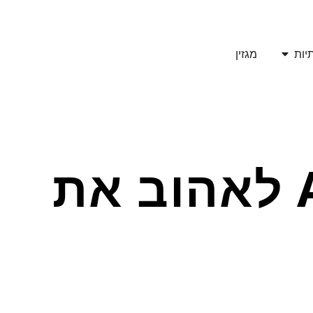
יות
מגזין
איך לגרום למנועי חיפוש ו-AI לאהוב את