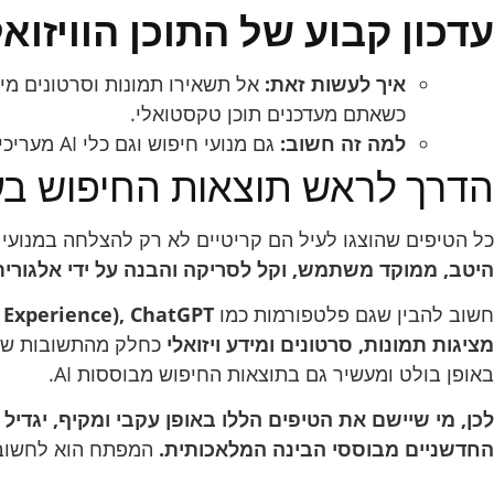
עדכון קבוע של התוכן הוויזואל
איך לעשות זאת:
אל תשאירו תמונות וסרטונים מיו
כשאתם מעדכנים תוכן טקסטואלי.
למה זה חשוב:
גם מנועי חיפוש וגם כלי AI מעריכים רעננות ורלוונטיות של תוכן.
הדרך לראש תוצאות החיפוש בעיד
כל הטיפים שהוצגו לעיל הם קריטיים לא רק להצלחה במנועי חיפוש 
היטב, ממוקד משתמש, וקל לסריקה והבנה על ידי אלגורית
חשוב להבין שגם פלטפורמות כמו
מציגות תמונות, סרטונים ומידע ויזואלי
כחלק מהתשובות שלהן
באופן בולט ומעשיר גם בתוצאות החיפוש מבוססות AI.
לכן, מי שיישם את הטיפים הללו באופן עקבי ומקיף, יגדי
החדשניים מבוססי הבינה המלאכותית.
המפתח הוא לחשוב ע